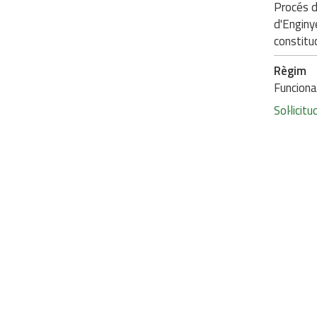
Procés d
d'Enginy
constituc
Règim
Funciona
Sol·licit