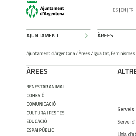
ES
|
EN
|
FR
AJUNTAMENT
ÀREES
Ajuntament d'Argentona
/
Àrees
/
Igualtat, Feminismes
ÀREES
ALTRE
BENESTAR ANIMAL
COHESIÓ
COMUNICACIÓ
Serveis
CULTURA I FESTES
Servei d
EDUCACIÓ
ESPAI PÚBLIC
Línia d'