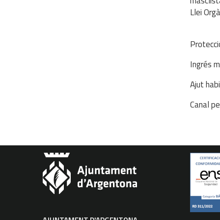
masclist
Llei Org
Protecci
Ingrés m
Ajut hab
Canal pe