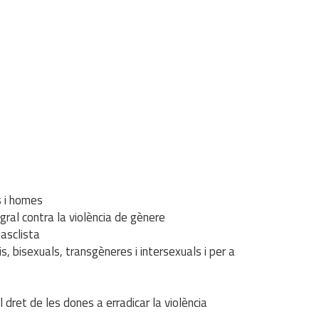
s i homes
ral contra la violència de gènere
masclista
s, bisexuals, transgèneres i intersexuals i per a
dret de les dones a erradicar la violència