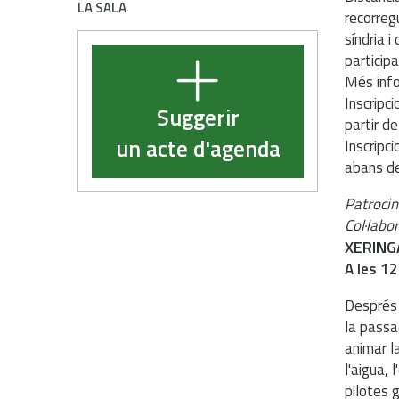
LA SALA
recorreg
síndria i
participa
Més inf
Inscripc
Suggerir
partir de
un acte d'agenda
Inscripc
abans de 
Patrocin
Col·labo
XERING
A les 12
Després 
la passa
animar l
l'aigua, 
pilotes 