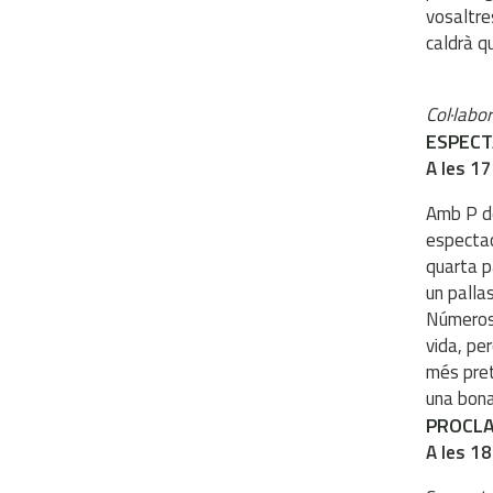
vosaltre
caldrà q
Col·labo
ESPECT
A les 17
Amb P de
espectacl
quarta pa
un palla
Números 
vida, pe
més pret
una bona
PROCLA
A les 18