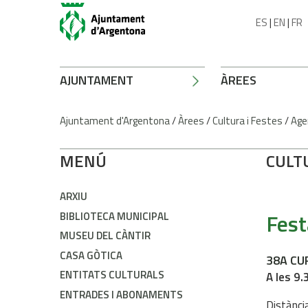
ES
|
EN
|
FR
AJUNTAMENT
ÀREES
Ajuntament d'Argentona
/
Àrees
/
Cultura i Festes
/
Age
MENÚ
CULT
ARXIU
Fest
BIBLIOTECA MUNICIPAL
MUSEU DEL CÀNTIR
CASA GÒTICA
38A CU
ENTITATS CULTURALS
A les 9.
ENTRADES I ABONAMENTS
Distànci