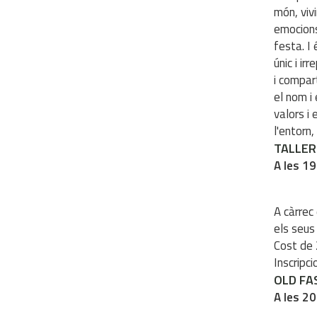
món, viv
emocions
festa. I
únic i ir
i compar
el nom i
valors i
l'entorn,
TALLER
A les 19
A càrrec 
els seus
Cost de 
Inscripc
OLD FA
A les 20