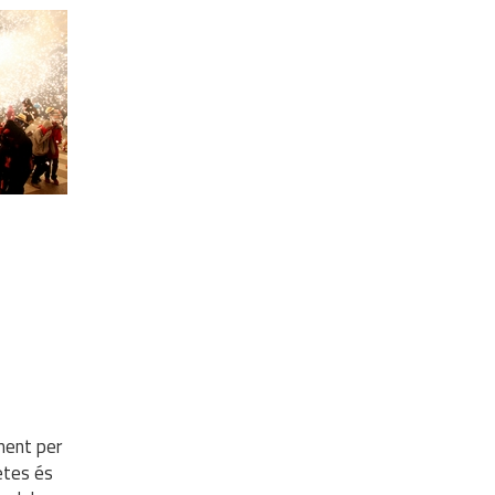
ment per
etes és