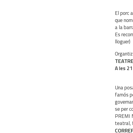
El porc 
que nomé
a la barr
Es recom
lloguer)
Organtiz
TEATRE
A les 21
Una posa
famós po
governant
se per c
PREMI M
teatral, 
CORREF