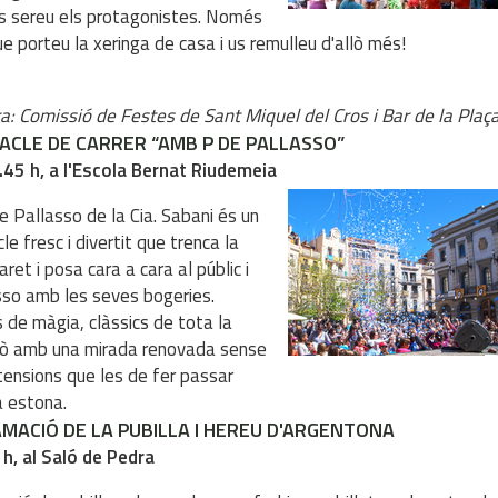
s sereu els protagonistes. Només
ue porteu la xeringa de casa i us remulleu d'allò més!
ra: Comissió de Festes de Sant Miquel del Cros i Bar de la Plaç
ACLE DE CARRER “AMB P DE PALLASSO”
.45 h, a l'Escola Bernat Riudemeia
 Pallasso de la Cia. Sabani és un
e fresc i divertit que trenca la
ret i posa cara a cara al públic i
sso amb les seves bogeries.
de màgia, clàssics de tota la
rò amb una mirada renovada sense
ensions que les de fer passar
 estona.
MACIÓ DE LA PUBILLA I HEREU D'ARGENTONA
 h, al Saló de Pedra