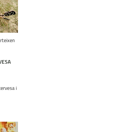
arteixen
RVESA
cervesa i