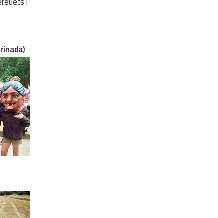
ereuets i
rrinada)