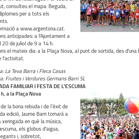
ut, consulteu el mapa. Beguda,
 diplomes per a tots els
nts.
ormació a www.argentona.cat.
ions anticipades: a l'Ajuntament a
l 20 de juliol de 9 a 14 h.
ions el mateix dia: a la Plaça Nova, al punt de sortida, des d'una
l'activitat.
a: La Teva Barra i Fleca Casas
ra: Fruites i Verdures Germans Barri SL
ADA FAMILIAR I FESTA DE L'ESCUMA
 h, a la Plaça Nova
de la bona rebuda i de l’èxit de
da edició, Jaume Barri tornarà a
a xeringada en què la música,
l'escuma, els globus d'aigua,
gegants i, sobretot,