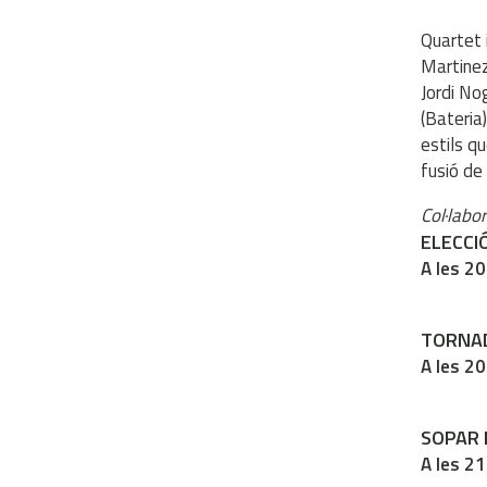
Quartet 
Martinez 
Jordi Nog
(Bateria
estils qu
fusió de 
Col·labo
ELECCIÓ
A les 20
TORNAD
A les 20
SOPAR 
A les 21