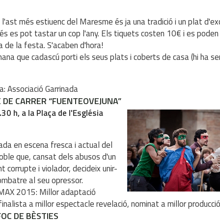
a l'ast més estiuenc del Maresme és ja una tradició i un plat d'ex
s es pot tastar un cop l'any. Els tiquets costen 10€ i es poden 
a de la festa. S'acaben d'hora!
ana que cadascú porti els seus plats i coberts de casa (hi ha se
a: Associació Garrinada
 DE CARRER “FUENTEOVEJUNA”
.30 h, a la Plaça de l'Església
da en escena fresca i actual del
ble que, cansat dels abusos d'un
 corrupte i violador, decideix unir-
ombatre al seu opressor.
AX 2015: Millor adaptació
finalista a millor espectacle revelació, nominat a millor producció
OC DE BÈSTIES