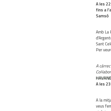
A les 22
fins a l
Samsó
Amb La 
d'Argent
Sant Cel
Per veur
A càrrec
Col·labo
HAVANE
A les 23
A la mit
veus fem