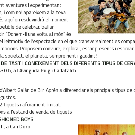
int aventures i experimentant
, i com no! apareixem a la teva
 és aquí on esdevindrà el moment
repetible de celebrar, ballar
tir. “Donem-li una volta al món” és
 el leitmotiv de l'espectacle en el que transversalment es comp
 emocions. Proposem conviure, explorar, estar presents i estimar
 la societat, el planeta, sempre rient i gaudint!
 DE TAST I CONEIXEMENT DELS DIFERENTS TIPUS DE CE
.30 h, a l'Avinguda Puig i Cadafalch
d'Albert Galàn de Biir. Aprèn a diferenciar els principals tipus de 
 gustos.
2 tiquets i aforament limitat.
ions a l'estand de venda de tiquets
SHIONED BOYS
 h, a Can Doro