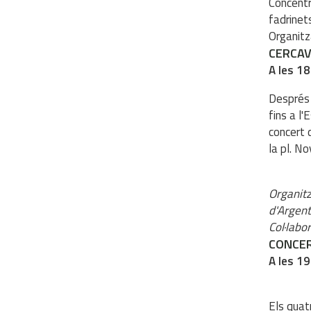
Concentr
fadrinet
Organitz
CERCAV
A les 18
Després 
fins a l
concert d
la pl. No
Organitz
d'Argen
Col·labo
CONCER
A les 19
Els quat