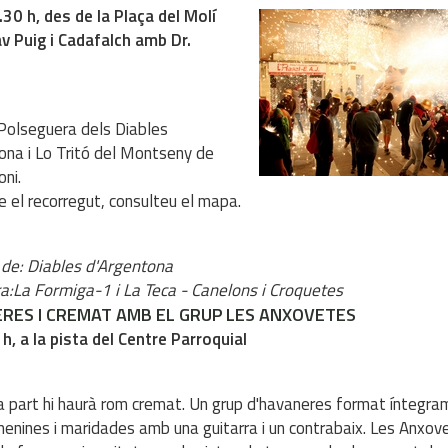
.30 h, des de la Plaça del Molí
'av Puig i Cadafalch amb Dr.
Polseguera dels Diables
ona i Lo Tritó del Montseny de
oni.
e el recorregut, consulteu el mapa.
 de: Diables d'Argentona
ra:La Formiga-1 i La Teca - Canelons i Croquetes
RES I CREMAT AMB EL GRUP LES ANXOVETES
 h, a la pista del Centre Parroquial
ja part hi haurà rom cremat. Un grup d'havaneres format íntegra
enines i maridades amb una guitarra i un contrabaix. Les Anxov