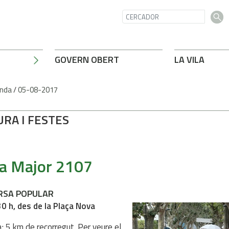
GOVERN OBERT
LA VILA
nda
/
05-08-2017
URA I FESTES
a Major 2107
RSA POPULAR
30 h, des de la Plaça Nova
a: 5 km de recorregut. Per veure el