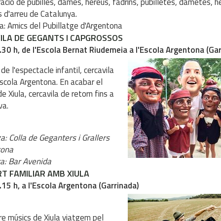
ació de pubilles, dames, hereus, fadrins, pubilletes, dametes, h
s d'arreu de Catalunya.
a: Amics del Pubillatge d'Argentona
ILA DE GEGANTS I CAPGROSSOS
.30 h, de l'Escola Bernat Riudemeia a l'Escola Argentona (Ga
de l'espectacle infantil, cercavila
'Escola Argentona. En acabar el
e Xiula, cercavila de retorn fins a
va.
a: Colla de Geganters i Grallers
tona
ra: Bar Avenida
T FAMILIAR AMB XIULA
.15 h, a l'Escola Argentona (Garrinada)
re músics de Xiula viatgem pel