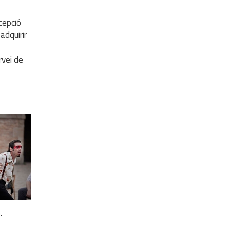
cepció
adquirir
rvei de
.