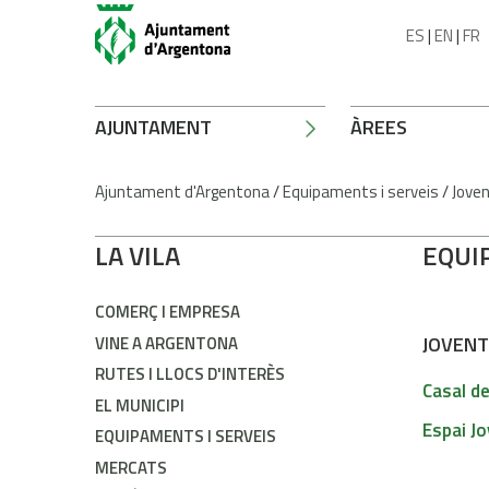
ES
|
EN
|
FR
AJUNTAMENT
ÀREES
Ajuntament d'Argentona
/
Equipaments i serveis
/
Jove
LA VILA
EQUI
COMERÇ I EMPRESA
JOVEN
VINE A ARGENTONA
RUTES I LLOCS D'INTERÈS
Casal d
EL MUNICIPI
Espai Jo
EQUIPAMENTS I SERVEIS
MERCATS