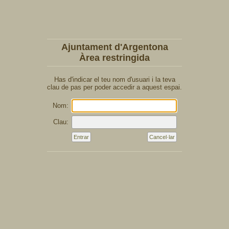
Ajuntament d'Argentona
Àrea restringida
Has d'indicar el teu nom d'usuari i la teva
clau de pas per poder accedir a aquest espai.
Nom:
Clau: