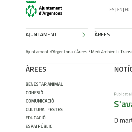
ES
|
EN
|
FR
AJUNTAMENT
ÀREES
Ajuntament d'Argentona
/
Àrees
/
Medi Ambient i Transi
ÀREES
NOTÍ
BENESTAR ANIMAL
COHESIÓ
Publicat el
S'av
COMUNICACIÓ
CULTURA I FESTES
EDUCACIÓ
Dimart
ESPAI PÚBLIC