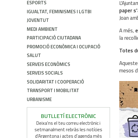
L'Ajunta
ESPORTS
paper s'
IGUALTAT, FEMINISMES I LGTBI
Joan amb
JOVENTUT
MEDI AMBIENT
A més,
e
la recoll
PARTICIPACIÓ CIUTADANA
PROMOCIÓ ECONÒMICA I OCUPACIÓ
Totes du
SALUT
Aquestes
SERVEIS ECONÒMICS
mesos d'
SERVEIS SOCIALS
SOLIDARITAT I COOPERACIÓ
TRANSPORT I MOBILITAT
URBANISME
BUTLLETÍ ELECTRÒNIC
Deixa'ns el teu correu electrònic i
setmanalment rebràs les notícies
d'Argentona i actes d'agenda més