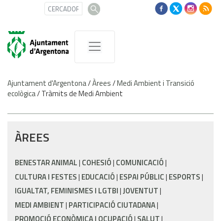
Ajuntament d'Argentona
/
Àrees
/
Medi Ambient i Transició
ecològica
/
Tràmits de Medi Ambient
ÀREES
BENESTAR ANIMAL
COHESIÓ
COMUNICACIÓ
CULTURA I FESTES
EDUCACIÓ
ESPAI PÚBLIC
ESPORTS
IGUALTAT, FEMINISMES I LGTBI
JOVENTUT
MEDI AMBIENT
PARTICIPACIÓ CIUTADANA
PROMOCIÓ ECONÒMICA I OCUPACIÓ
SALUT