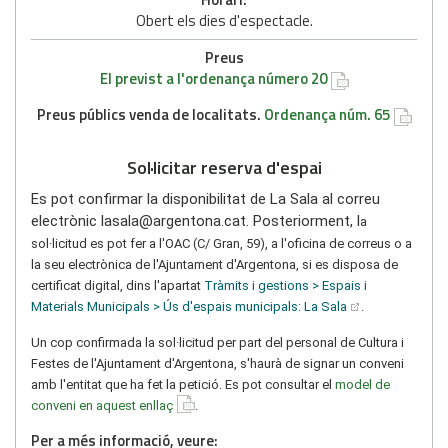
Obert els dies d'espectacle.
Preus
El previst a l'ordenança número 20
Preus públics venda de localitats.
Ordenança núm. 65
Sol·licitar reserva d'espai
Es pot confirmar la disponibilitat de La Sala al correu
electrònic lasala@argentona.cat. Posteriorment, l
a
sol·licitud es pot fer a l'OAC (C/ Gran, 59), a l'oficina de correus o a
la seu electrònica de l'Ajuntament d'Argentona, si es disposa de
certificat digital, dins l'apartat
Tràmits i gestions > Espais i
Materials Municipals > Ús d'espais municipals: La Sala
.
Un cop confirmada la sol·licitud per part del personal de Cultura i
Festes de l'Ajuntament d'Argentona, s'haurà de signar un conveni
amb l'entitat que ha fet la petició. Es pot consultar el
model de
conveni en aquest enllaç
.
Per a més informació, veure: