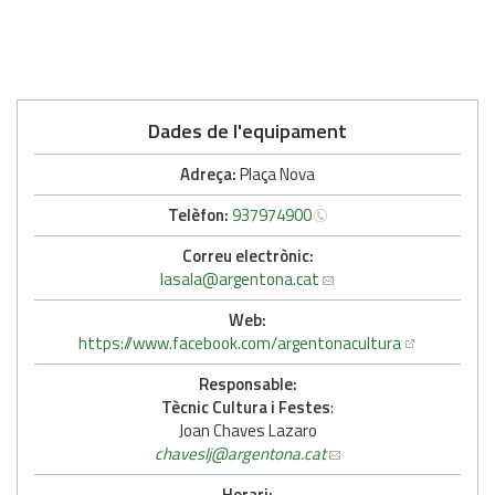
Dades de l'equipament
Adreça:
Plaça Nova
Telèfon:
937974900
Correu electrònic:
lasala
@argentona.cat
Web:
https://www.facebook.com/argentonacultura
Responsable:
Tècnic Cultura i Festes
:
Joan Chaves Lazaro
chaveslj
@argentona.cat
Horari: