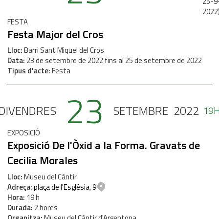
25-9
2022
FESTA
Festa Major del Cros
Lloc
Barri Sant Miquel del Cros
Data
23
de
setembre
de
2022
fins al
25
de
setembre
de
2022
Tipus d'acte
Festa
23
DIVENDRES
SETEMBRE
2022
19
EXPOSICIÓ
Exposició De l'Òxid a la Forma. Gravats de
Cecilia Morales
Lloc
Museu del Càntir
Adreça
plaça de l'Església, 9
Hora
19 h
Durada
2 hores
Organitza
Museu del Càntir d'Argentona