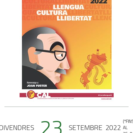
23
(
*FIN
DIVENDRES
SETEMBRE
2022
AL