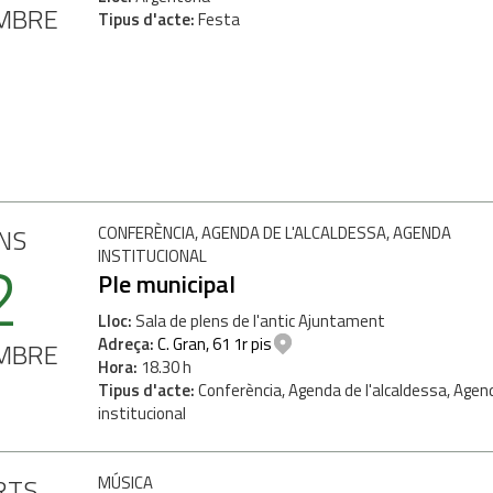
MBRE
Tipus d'acte
Festa
NS
CONFERÈNCIA, AGENDA DE L'ALCALDESSA, AGENDA
2
INSTITUCIONAL
Ple municipal
Lloc
Sala de plens de l'antic Ajuntament
Adreça
C. Gran, 61 1r pis
MBRE
Hora
18.30 h
Tipus d'acte
Conferència, Agenda de l'alcaldessa, Agen
institucional
H
RTS
MÚSICA