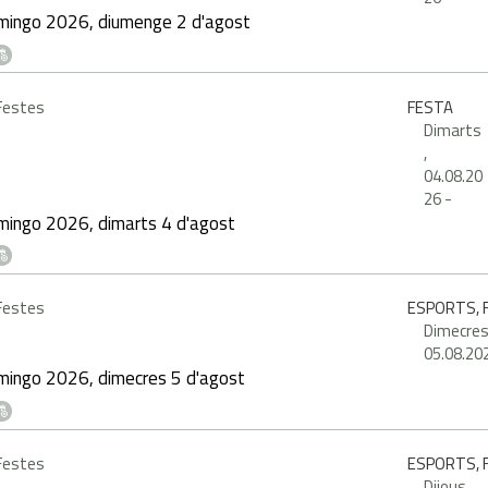
mingo 2026, diumenge 2 d'agost
 Festes
FESTA
Dimarts
,
04.08.20
26
-
mingo 2026, dimarts 4 d'agost
 Festes
ESPORTS, F
Dimecres
05.08.20
mingo 2026, dimecres 5 d'agost
 Festes
ESPORTS, F
Dijous,