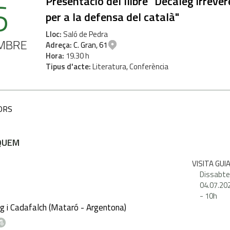
6
Presentació del llibre "Decàleg irreve
per a la defensa del català"
Lloc
Saló de Pedra
MBRE
Adreça
C. Gran, 61
Hora
19.30 h
Tipus d'acte
Literatura, Conferència
H
ORS
QUEM
VISITA GUI
Dissabte
04.07.20
-
10h
g i Cadafalch (Mataró - Argentona)