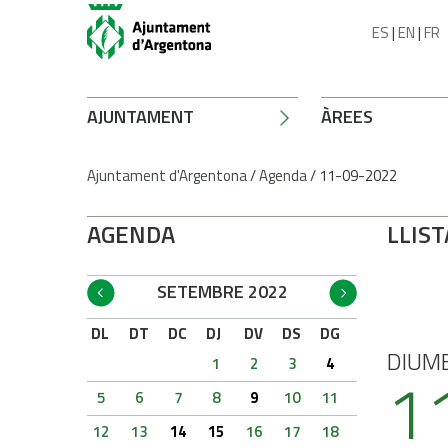
ES
|
EN
|
FR
AJUNTAMENT
ÀREES
Ajuntament d'Argentona
/
Agenda
/
11-09-2022
AGENDA
LLIST
SETEMBRE 2022
DL
DT
DC
DJ
DV
DS
DG
DIUM
1
2
3
4
1
5
6
7
8
9
10
11
12
13
14
15
16
17
18