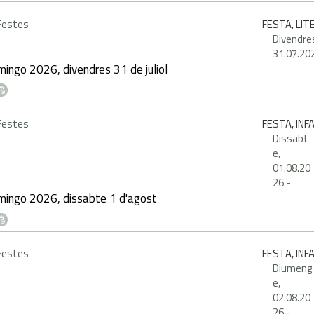
 Festes
FESTA, LI
Divendre
31.07.20
ingo 2026, divendres 31 de juliol
 Festes
FESTA, INF
Dissabt
e,
01.08.20
26
-
mingo 2026, dissabte 1 d'agost
 Festes
FESTA, INF
Diumeng
e,
02.08.20
26
-