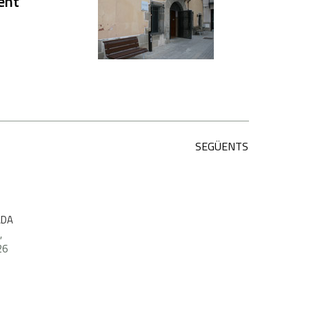
rent
SEGÜENTS
ADA
,
26