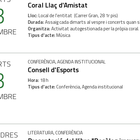
3
Coral Llaç d'Amistat
Lloc
Local de l'entitat (Carrer Gran, 28 1r pis)
Durada
Assaig cada dimarts al vespre i concerts quan s
Organitza
Activitat autogestionada per la pròpia coral.
MBRE
Tipus d'acte
Música
RTS
CONFERÈNCIA, AGENDA INSTITUCIONAL
3
Consell d'Esports
Hora
18 h
Tipus d'acte
Conferència, Agenda institucional
MBRE
NDRES
LITERATURA, CONFERÈNCIA