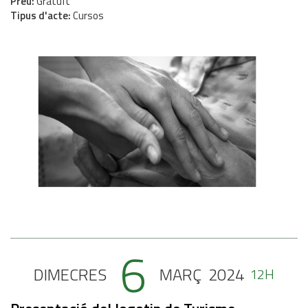
Preu
Gratuït
Tipus d'acte
Cursos
6
DIMECRES
MARÇ
2024
12H