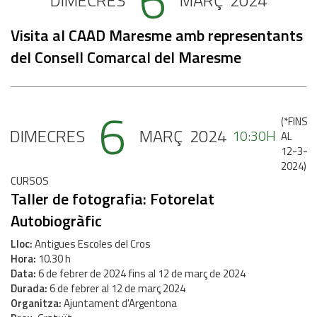
6
DIMECRES
MARÇ
2024
Visita al CAAD Maresme amb representants
del Consell Comarcal del Maresme
6
(
*FINS
DIMECRES
MARÇ
2024
10:30H
AL
12-3-
2024
)
CURSOS
Taller de fotografia: Fotorelat
Autobiogràfic
Lloc
Antigues Escoles del Cros
Hora
10.30 h
Data
6
de
febrer
de
2024
fins al
12
de
març
de
2024
Durada
6 de febrer al 12 de març 2024
Organitza
Ajuntament d'Argentona