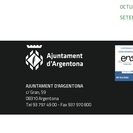
OCTU
SETE
AJUNTAMENT D'ARGENTONA
c/ Gran, 59
08310 Argentona
Tel 93 797 49 00 - Fax 937 970 800