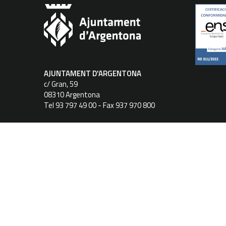
AJUNTAMENT D'ARGENTONA
c/ Gran, 59
08310 Argentona
Tel 93 797 49 00 - Fax 937 970 800