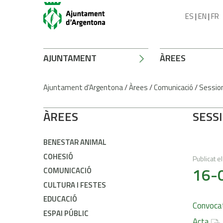
ES
|
EN
|
FR
AJUNTAMENT
ÀREES
Ajuntament d'Argentona
/
Àrees
/
Comunicació
/
Session
ÀREES
SESS
BENESTAR ANIMAL
COHESIÓ
Publicat el
16-0
COMUNICACIÓ
CULTURA I FESTES
EDUCACIÓ
Convoca
ESPAI PÚBLIC
Acta