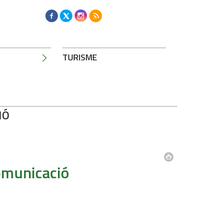
TURISME
IÓ
omunicació