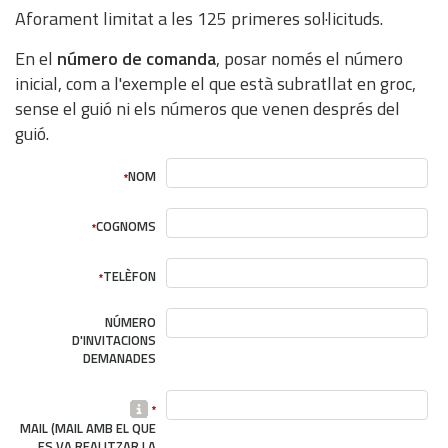
Aforament limitat a les 125 primeres sol·licituds.
En el
número de comanda
, posar només el número
inicial, com a l'exemple el que està subratllat en groc,
sense el guió ni els números que venen després del
guió.
NOM
*
COGNOMS
*
TELÈFON
*
NÚMERO
D'INVITACIONS
DEMANADES
*
MAIL (MAIL AMB EL QUE
ES VA REALITZAR LA