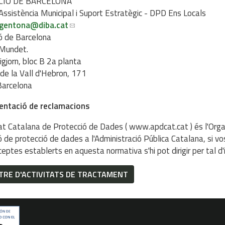
CIÓ DE BARCELONA
'Assistència Municipal i Suport Estratègic - DPD Ens Locals
rgentona
@diba.cat
ó de Barcelona
 Mundet.
igjorn, bloc B 2a planta
de la Vall d'Hebron, 171
arcelona
sentació de reclamacions
tat Catalana de Protecció de Dades ( www.apdcat.cat ) és l'Org
ió de protecció de dades a l'Administració Pública Catalana, si v
ceptes establerts en aquesta normativa s'hi pot dirigir per tal d'
TRE D'ACTIVITATS DE TRACTAMENT