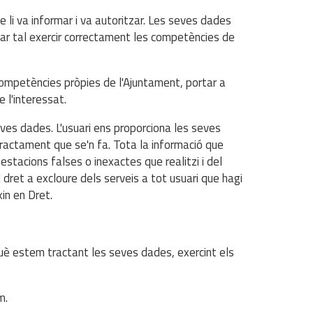
e li va informar i va autoritzar. Les seves dades
onar tal exercir correctament les competències de
competències pròpies de l'Ajuntament, portar a
 l'interessat.
ves dades. L'usuari ens proporciona les seves
tractament que se'n fa. Tota la informació que
ifestacions falses o inexactes que realitzi i del
l dret a excloure dels serveis a tot usuari que hagi
xin en Dret.
què estem tractant les seves dades, exercint els
m.