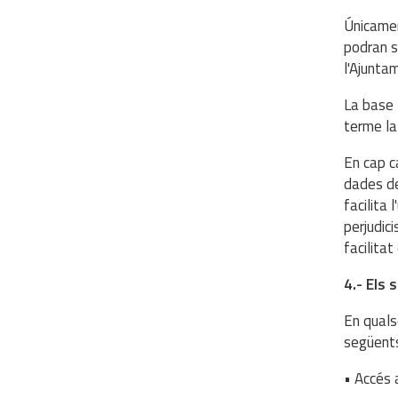
Únicamen
podran s
l'Ajuntam
La base 
terme la
En cap c
dades de
facilita 
perjudic
facilita
4.- Els 
En quals
següents
• Accés 