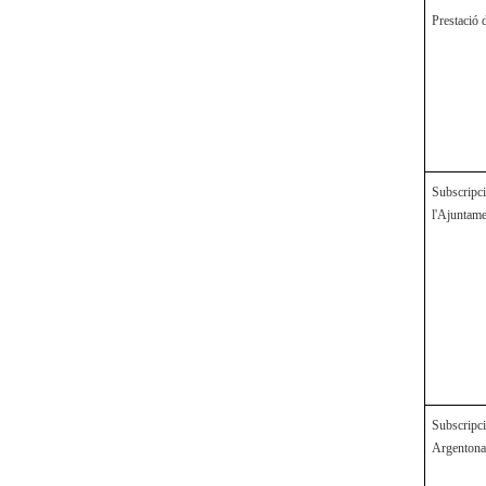
Prestació 
Subscri
l'Ajuntam
Subscripc
Argenton