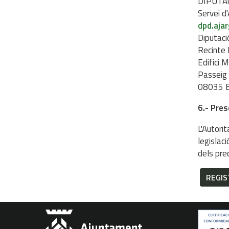
DIPUTA
Servei d
dpd.aja
Diputaci
Recinte
Edifici M
Passeig 
08035 B
6.- Pre
L'Autori
legislac
dels pre
REGIS