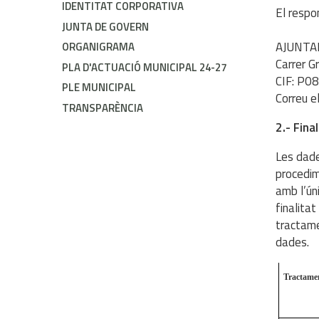
IDENTITAT CORPORATIVA
El respo
JUNTA DE GOVERN
AJUNT
ORGANIGRAMA
Carrer
PLA D'ACTUACIÓ MUNICIPAL 24-27
CIF: P0
PLE MUNICIPAL
Correu e
TRANSPARÈNCIA
2.- Fina
Les dade
procedim
amb l’ún
finalita
tractame
dades.
Tractame