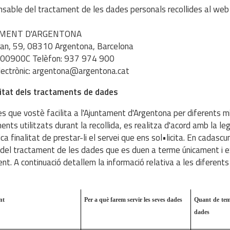
nsable del tractament de les dades personals recollides al we
AMENT D'ARGENTONA
 Gran, 59, 08310 Argentona, Barcelona
800900C Telèfon: 937 974 900
lectrònic: argentona@argentona.cat
litat dels tractaments de dades
s que vostè facilita a l'Ajuntament d'Argentona per diferents m
ents utilitzats durant la recollida, es realitza d'acord amb la le
ica finalitat de prestar-li el servei que ens sol•licita. En cada
t del tractament de les dades que es duen a terme únicament i 
nt. A continuació detallem la informació relativa a les diferents 
nt
Per a què farem servir les seves dades
Quant de tem
dades