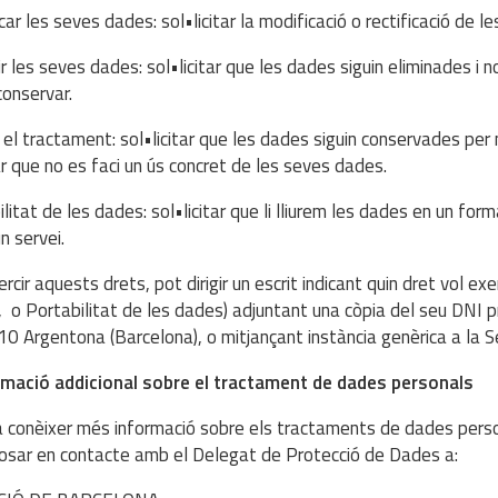
car les seves dades: sol•licitar la modificació o rectificació de l
r les seves dades: sol•licitar que les dades siguin eliminades i no
conservar.
r el tractament: sol•licitar que les dades siguin conservades per
tar que no es faci un ús concret de les seves dades.
litat de les dades: sol•licitar que li lliurem les dades en un form
un servei.
rcir aquests drets, pot dirigir un escrit indicant quin dret vol exe
, o Portabilitat de les dades) adjuntant una còpia del seu DNI pr
0 Argentona (Barcelona), o mitjançant instància genèrica a la Se
rmació addicional sobre el tractament de dades personals
ja conèixer més informació sobre els tractaments de dades pers
osar en contacte amb el Delegat de Protecció de Dades a: