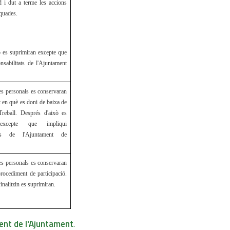
ud i dut a terme les accions
quades.
ò es suprimiran excepte que
nsabilitats de l'Ajuntament
es personals es conservaran
 en què es doni de baixa de
reball. Després d'això es
 excepte que impliqui
tats de l'Ajuntament de
es personals es conservaran
rocediment de participació.
inalitzin es suprimiran.
ent de l'Ajuntament
.