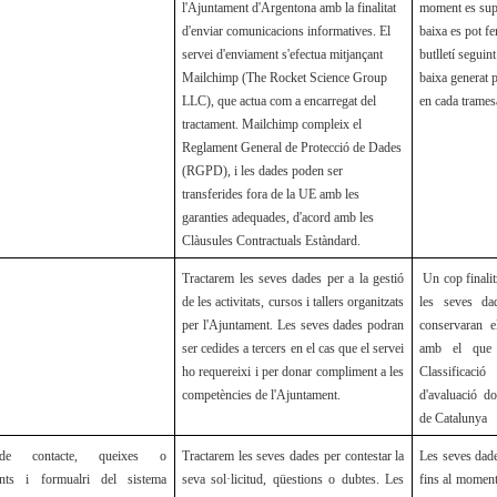
l'Ajuntament d'Argentona amb la finalitat
moment es supr
d'enviar comunicacions informatives. El
baixa es pot fe
servei d'enviament s'efectua mitjançant
butlletí seguin
Mailchimp (The Rocket Science Group
baixa generat 
LLC), que actua com a encarregat del
en cada trames
tractament. Mailchimp compleix el
Reglament General de Protecció de Dades
(RGPD), i les dades poden ser
transferides fora de la UE amb les
garanties adequades, d'acord amb les
Clàusules Contractuals Estàndard.
Tractarem les seves dades per a la gestió
Un cop finalitz
de les activitats, cursos i tallers organitzats
les seves da
per l'Ajuntament. Les seves dades podran
conservaran e
ser cedides a tercers en el cas que el servei
amb el que 
ho requereixi i per donar compliment a les
Classificaci
competències de l'Ajuntament.
d'avaluació d
de Catalunya
de contacte, queixes o
Tractarem les seves dades per contestar la
Les seves dad
ents i formualri del sistema
seva sol·licitud, qüestions o dubtes. Les
fins al moment 