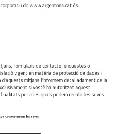
b corporatiu de www.argentona.cat és:
itjans, formularis de contacte, enquestes o
gislació vigent en matèria de protecció de dades i
scun d'aquests mitjans l'informem detalladament de la
exclusivament si vostè ha autoritzat aquest
finalitats per a les quals podem recollir les seves
ps conservarem les seves