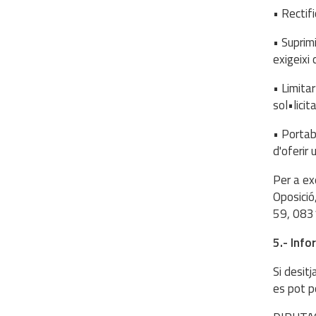
• Rectifi
• Suprimi
exigeixi 
• Limita
sol•lici
• Portabi
d'oferir 
Per a exe
Oposició
59, 0831
5.- Info
Si desit
es pot p