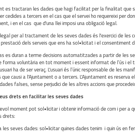
t es tractaran les dades que hagi facilitat per la finalitat que s
er cedides a tercers en el cas que el servei ho requereixi per d
ent, i en el cas que d'una llei imposi una obligació legal.
legal per al tractament de les seves dades és l'exercici de les 
 prestació dels serveis que ens ha sol•licitat i el consentiment de
as es duran a terme decisions automatitzades a partir de les se
 forma voluntària en tot moment i essent informat de l’ús i el 
l'usuari ha de ser veraç. L'usuari és l’únic responsable de les man
is que causi a l'Ajuntament o a tercers. L'Ajuntament es reserva e
t dades falses, sense perjudici de les altres accions que procedei
seus drets en facilitar les seves dades
evol moment pot sol•licitar i obtenir informació de com i per a 
 drets:
a les seves dades: sol•licitar quines dades tenim i quin ús en fe