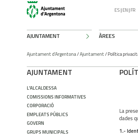
ES
|
EN
|
FR
AJUNTAMENT
ÀREES
Ajuntament d'Argentona
/
Ajuntament
/
Política privaci
AJUNTAMENT
POLÍT
L'ALCALDESSA
COMISSIONS INFORMATIVES
CORPORACIÓ
La prese
EMPLEATS PÚBLICS
dades qu
GOVERN
1.- Iden
GRUPS MUNICIPALS