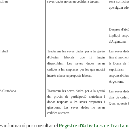
ntifrau
seves dades no seran cedides a tercers.
seva sol·licit
que siguin ade
Després d'aix
impliqui respo
d'Argentona.
reball
Tractarem les seves dades per a la gestió
Les seves dad
d'ofertes laborals que hi hagin
fins al moment
disponibles. Les seves dades seran
la Borsa de T
cedides a les empreses per les que mostri
suprimiran
interès a la seva proposta laboral.
responsabili
Argentona.
ió Ciutadana
Tractarem les seves dades per a la gestió
Les seves dad
del procés de participació ciutadana i
dins de cada p
donar resposta a les seves propostes i
Quan aquests f
qüestions. Les seves dades no seran
cedides a tercers.
s informació por consultar el
Registre d'Activitats de Tractam