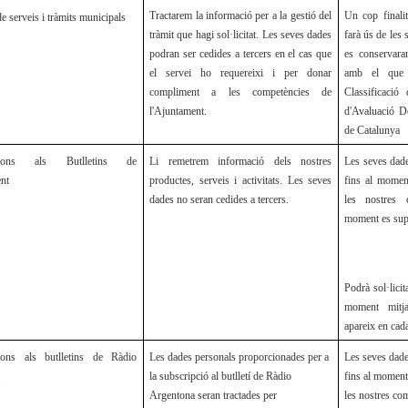
Tractarem la informació per a la gestió del
Un cop finalit
de serveis i tràmits municipals
tràmit que hagi sol·licitat. Les seves dades
farà ús de les 
podran ser cedides a tercers en el cas que
es conservaran
el servei ho requereixi i per donar
amb el que 
compliment a les competències de
Classificació
l'Ajuntament.
d'Avaluació D
de Catalunya
pcions als Butlletins de
Li remetrem informació dels nostres
Les seves dad
ent
productes, serveis i activitats. Les seves
fins al moment
dades no seran cedides a tercers.
les nostres 
moment es sup
Podrà sol·licit
moment mitja
apareix en cad
ions als butlletins de Ràdio
Les dades personals proporcionades per a
Les seves dade
a
la subscripció al butlletí de Ràdio
fins al moment 
Argentona seran tractades per
les nostres co