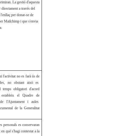
imiran. La gestió d'aquesta
r directament a través del
t l'enllaç per donar-se de
per Mailchimp i que s'envia
a.
i l'activitat no es farà ús de
des, no obstant això es
l temps obligatori d'acord
estableix el Quadre de
ó de l'Ajuntament i aules
ocumental de la Generalitat
es personals es conservaran
en què s'hagi contestat a la