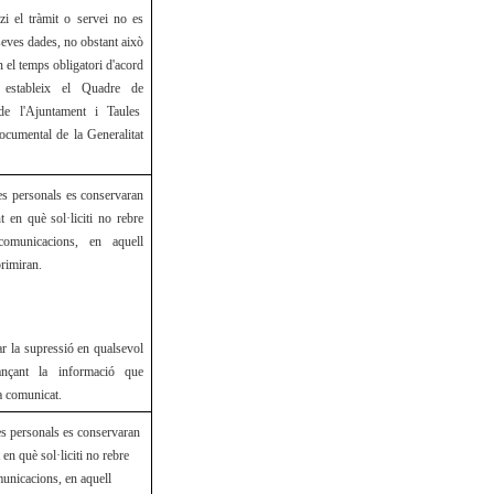
zi el tràmit o servei no es
seves dades, no obstant això
 el temps obligatori d'acord
estableix el Quadre de
 de l'Ajuntament i Taules
ocumental de la Generalitat
es personals es conservaran
 en què sol·liciti no rebre
comunicacions, en aquell
rimiran.
ar la supressió en qualsevol
nçant la informació que
a comunicat.
s personals es conservaran
en què sol·liciti no rebre
municacions, en aquell