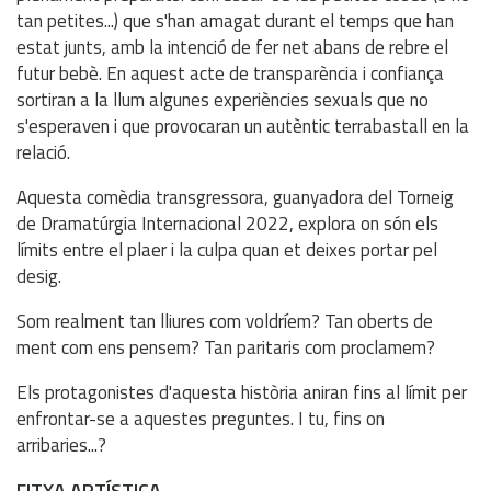
tan petites...) que s'han amagat durant el temps que han
estat junts, amb la intenció de fer net abans de rebre el
futur bebè. En aquest acte de transparència i confiança
sortiran a la llum algunes experiències sexuals que no
s'esperaven i que provocaran un autèntic terrabastall en la
relació.
Aquesta comèdia transgressora, guanyadora del Torneig
de Dramatúrgia Internacional 2022, explora on són els
límits entre el plaer i la culpa quan et deixes portar pel
desig.
Som realment tan lliures com voldríem? Tan oberts de
ment com ens pensem? Tan paritaris com proclamem?
Els protagonistes d'aquesta història aniran fins al límit per
enfrontar-se a aquestes preguntes. I tu, fins on
arribaries...?
FITXA ARTÍSTICA