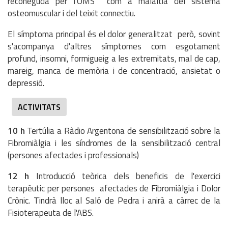
reconeguda per l'OMS com a malaltia del sistema
osteomuscular i del teixit connectiu.
El símptoma principal és el dolor generalitzat però, sovint
s'acompanya d'altres símptomes com esgotament
profund, insomni, formigueig a les extremitats, mal de cap,
mareig, manca de memòria i de concentració, ansietat o
depressió.
ACTIVITATS
10 h
Tertúlia a Ràdio Argentona de sensibilització sobre la
Fibromiàlgia i les síndromes de la sensibilització central
(persones afectades i professionals)
12 h
Introducció teòrica dels beneficis de l'exercici
terapèutic per persones afectades de Fibromiàlgia i Dolor
Crònic. Tindrà lloc al Saló de Pedra i anirà a càrrec de la
Fisioterapeuta de l'ABS.