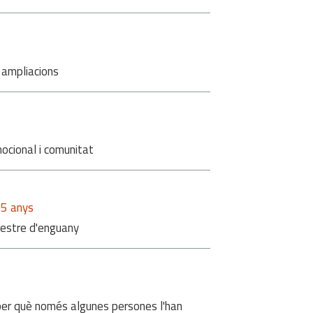
 ampliacions
ocional i comunitat
65 anys
imestre d'enguany
i per què només algunes persones l'han