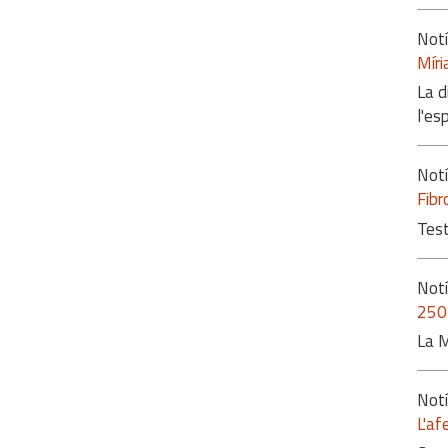
Notí
Míri
La d
l'es
Notí
Fibr
Test
Notí
250 
La M
Notí
L'af