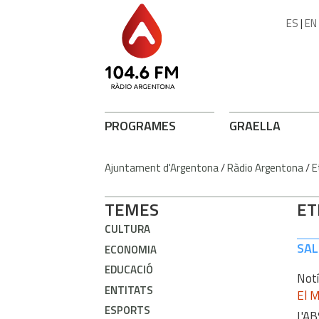
ES
|
EN
PROGRAMES
GRAELLA
Ajuntament d'Argentona
/
Ràdio Argentona
/
E
TEMES
ET
CULTURA
SA
ECONOMIA
EDUCACIÓ
Notí
ENTITATS
El M
ESPORTS
L'AB