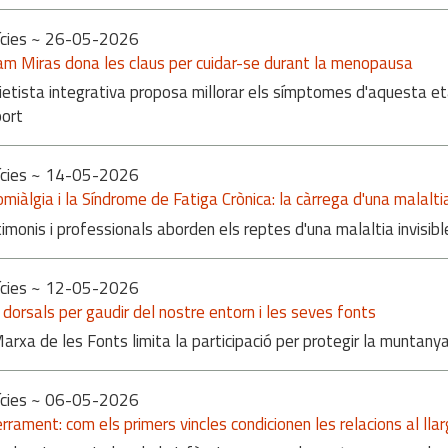
cies
~ 26-05-2026
am Miras dona les claus per cuidar-se durant la menopausa
ietista integrativa proposa millorar els símptomes d'aquesta eta
port
cies
~ 14-05-2026
omiàlgia i la Síndrome de Fatiga Crònica: la càrrega d'una malalt
imonis i professionals aborden els reptes d'una malaltia invisib
cies
~ 12-05-2026
dorsals per gaudir del nostre entorn i les seves fonts
arxa de les Fonts limita la participació per protegir la muntanya 
cies
~ 06-05-2026
errament: com els primers vincles condicionen les relacions al llar