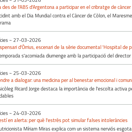
cies
~ 31-03-2026
a des de l'ABS d'Argentona a participar en el cribratge de càncer
cidint amb el Dia Mundial contra el Càncer de Còlon, el Maresme 
grama
cies
~ 27-03-2026
ispensari d'Òrrius, escenari de la sèrie documental 'Hospital de p
emporada s'acomiada diumenge amb la participació del director 
cies
~ 25-03-2026
ndre a dialogar: una medicina per al benestar emocional i comuni
sicòleg Ricard Jorge destaca la importància de l'escolta activa p
dables
cies
~ 24-03-2026
testí en alerta: per què l'estrès pot simular falses intoleràncies
utricionista Míriam Miras explica com un sistema nerviós esgotat 