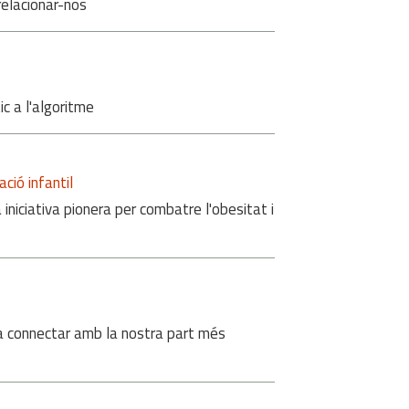
relacionar-nos
ic a l'algoritme
ció infantil
a iniciativa pionera per combatre l'obesitat i
n a connectar amb la nostra part més