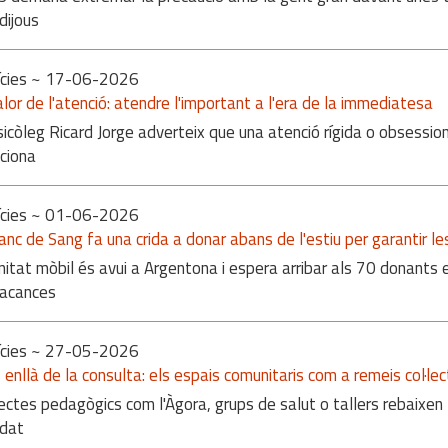
 dijous
cies
~ 17-06-2026
alor de l'atenció: atendre l'important a l'era de la immediatesa
sicòleg Ricard Jorge adverteix que una atenció rígida o obsessio
ciona
cies
~ 01-06-2026
anc de Sang fa una crida a donar abans de l'estiu per garantir le
nitat mòbil és avui a Argentona i espera arribar als 70 donants 
vacances
cies
~ 27-05-2026
enllà de la consulta: els espais comunitaris com a remeis col·lec
ectes pedagògics com l'Àgora, grups de salut o tallers rebaixen
edat