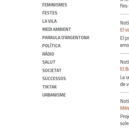
FEMINISMES
fins
FESTES
LA VILA
Notí
MEDI AMBIENT
El v
PARAULA D'ARGENTONA
El p
emo
POLÍTICA
RÀDIO
Notí
SALUT
El B
SOCIETAT
La u
SUCCESSOS
de 
TIKTAK
URBANISME
Notí
Més 
Proj
sol