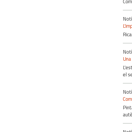
Com 
Notí
L'im
Rica
Notí
Una 
L'es
el s
Notí
Com 
Pint
autè