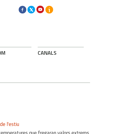
OM
CANALS
e l'estiu
temperatures que fregaran valors extrems