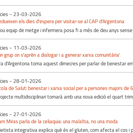
cies
~ 23-03-2026
edueixen els dies d'espera per visitar-se al CAP d'Argentona
ou equip de metge i infermera posa fi a més de deu anys sense
cies
~ 11-03-2026
un grup on s'aprèn a dialogar i a generar xarxa comunitària'
a d'Argentona torna aquest dimecres per parlar de benestar em
cies
~ 28-01-2026
cola de Salut: benestar i xarxa social per a persones majors de 
rojecte multidisciplinari tornarà amb una nova edició el quart tr
cies
~ 27-01-2026
am Miras parla de la celiaquia: una malaltia, no una moda
ietista integrativa explica què és el gluten, com afecta el cos 