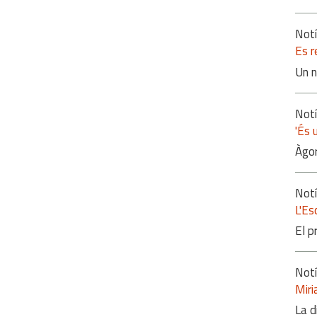
Notí
Es r
Un n
Notí
'És 
Àgor
Notí
L'Es
El p
Notí
Miri
La d