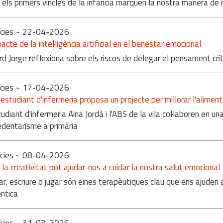
els primers vincles de la infància marquen la nostra manera de 
cies
~ 22-04-2026
pacte de la intel·ligència artificial en el benestar emocional
rd Jorge reflexiona sobre els riscos de delegar el pensament crít
cies
~ 17-04-2026
estudiant d'infermeria proposa un projecte per millorar l'alimenta
tudiant d'infermeria Aina Jordà i l'ABS de la vila col·laboren en un
edentarisme a primària
cies
~ 08-04-2026
la creativitat pot ajudar-nos a cuidar la nostra salut emocional
ar, escriure o jugar són eines terapèutiques clau que ens ajude
ntica