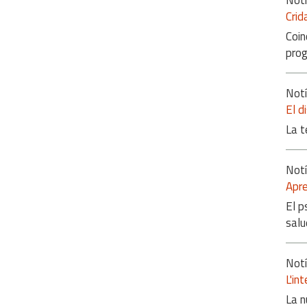
Notí
Crid
Coin
pro
Notí
El d
La t
Notí
Apre
El p
salu
Notí
L'in
La n