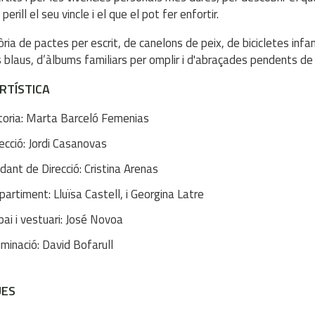
perill el seu vincle i el que el pot fer enfortir.
òria de pactes per escrit, de canelons de peix, de bicicletes infa
s blaus, d’àlbums familiars per omplir i d'abraçades pendents de 
ARTÍSTICA
toria: Marta Barceló Femenias
ecció: Jordi Casanovas
dant de Direcció: Cristina Arenas
artiment: Lluïsa Castell, i Georgina Latre
ai i vestuari: José Novoa
luminació: David Bofarull
UES