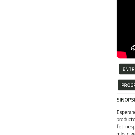
ENTR
PROGR
SINOPS
Esperanç
producto
fet ines
més dive