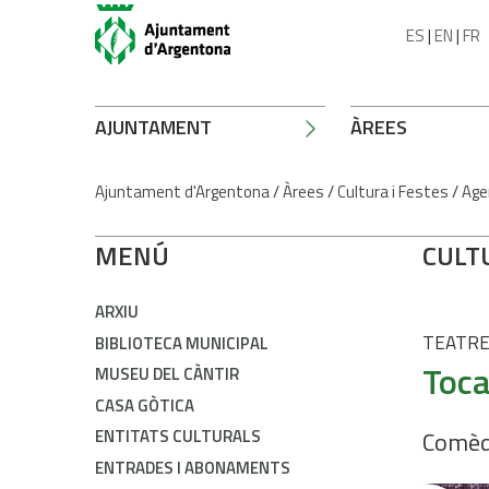
ES
|
EN
|
FR
AJUNTAMENT
ÀREES
Ajuntament d'Argentona
/
Àrees
/
Cultura i Festes
/
Age
MENÚ
CULT
ARXIU
TEATR
BIBLIOTECA MUNICIPAL
Toca
MUSEU DEL CÀNTIR
CASA GÒTICA
ENTITATS CULTURALS
Comèd
ENTRADES I ABONAMENTS