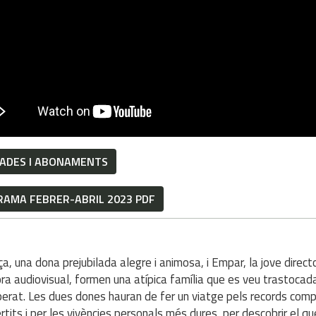
ADES I ABONAMENTS
AMA FEBRER-ABRIL 2023 PDF
I
a, una dona prejubilada alegre i animosa, i Empar, la jove direct
ra audiovisual, formen una atípica família que es veu trastocad
perat. Les dues dones hauran de fer un viatge pels records comp
rtits i per les vivències personals més dures, per descobrir el q