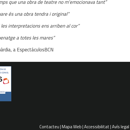
emps que una obra de teatre no m'emocionava tant”
are és una obra tendra i original”
i les interpretacions ens arriben al cor”
enatge a totes les mares”
uàrdia, a EspectáculosBCN
Contacteu
Mapa Web
Accessibilitat
Avís legal