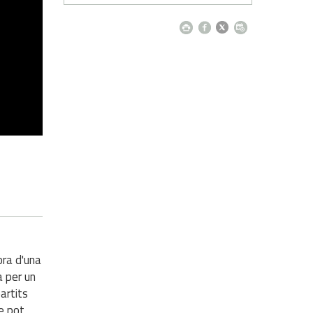
ora d'una
a per un
artits
ue pot