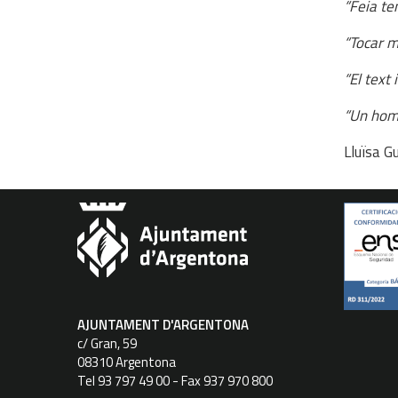
“Feia t
“Tocar m
“El text 
“Un hom
Lluïsa G
AJUNTAMENT D'ARGENTONA
c/ Gran, 59
08310 Argentona
Tel 93 797 49 00 - Fax 937 970 800