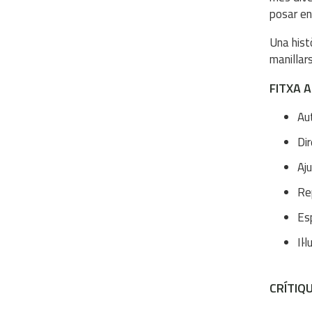
posar en 
Una hist
manillar
FITXA 
Au
Dir
Aju
Rep
Esp
Il·
CRÍTIQ