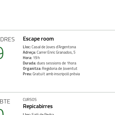
Escape room
NDRES
9
Lloc
Casal de Joves d'Argentona
Adreça
Carrer Enric Granados, 5
Hora
19 h
Durada
dues sessions de 1hora
Organitza
Regidoria de Joventut
Preu
Gratuït amb inscripció prèvia
ABTE
CURSOS
0
Repicabirres
Lloc
Saló de Pedra