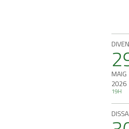
DIVE
2
MAIG
2026
19H
DISS
3