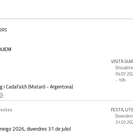
ORS
QUEM
VISITA GUI
Dissabte
04.07.20
-
10h
g i Cadafalch (Mataró - Argentona)
 Festes
FESTA, LI
Divendre
31.07.20
ingo 2026, divendres 31 de juliol