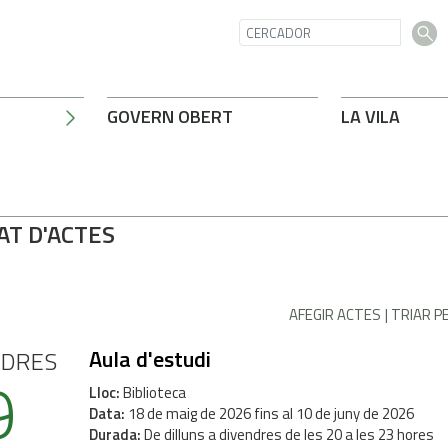
GOVERN OBERT
LA VILA
AT D'ACTES
AFEGIR ACTES
TRIAR P
Aula d'estudi
NDRES
9
Lloc
Biblioteca
Data
18
de
maig
de
2026
fins al
10
de
juny
de
2026
Durada
De dilluns a divendres de les 20 a les 23 hores