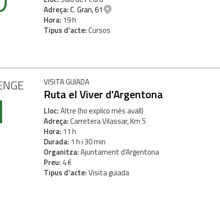
Adreça
C. Gran, 61
Hora
19 h
Tipus d'acte
Cursos
ENGE
VISITA GUIADA
1
Ruta el Viver d'Argentona
Lloc
Altre (ho explico més avall)
Adreça
Carretera Vilassar, Km 5
Hora
11 h
Durada
1 h i 30 min
Organitza
Ajuntament d'Argentona
Preu
4 €
Tipus d'acte
Visita guiada