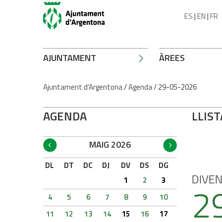
ES
|
EN
|
FR
AJUNTAMENT
ÀREES
Ajuntament d'Argentona
/
Agenda
/
29-05-2026
AGENDA
LLIST
MAIG 2026
DL
DT
DC
DJ
DV
DS
DG
DIVE
1
2
3
2
4
5
6
7
8
9
10
11
12
13
14
15
16
17