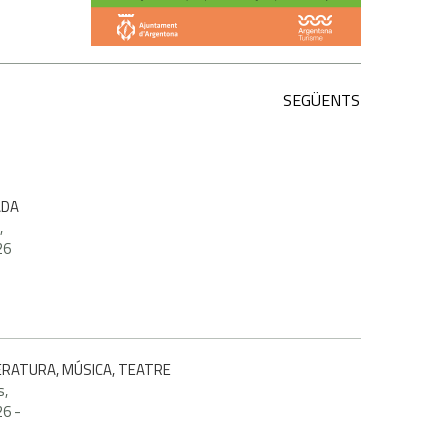
SEGÜENTS
ADA
,
26
TERATURA, MÚSICA, TEATRE
s,
26
-