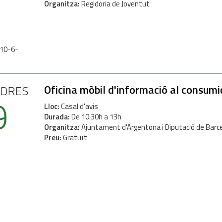
Organitza
Regidoria de Joventut
 10-6-
Oficina mòbil d'informació al consumi
NDRES
9
Lloc
Casal d'avis
Durada
De 10:30h a 13h
Organitza
Ajuntament d'Argentona i Diputació de Barc
Preu
Gratuït