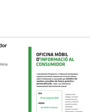
dor
elona