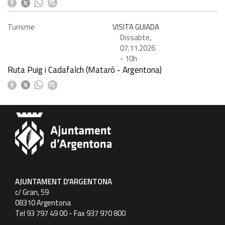
Turisme
VISITA GUIADA
Dissabte,
07.11.2026
-
10h
Ruta Puig i Cadafalch (Mataró - Argentona)
AJUNTAMENT D'ARGENTONA
c/ Gran, 59
08310 Argentona
Tel 93 797 49 00 - Fax 937 970 800