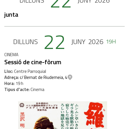
22
DILLUNS
JUNY
2026
junta
22
DILLUNS
JUNY
2026
19H
CINEMA
Sessió de cine-fòrum
Lloc
Centre Parroquial
Adreça
c/ Bernat de Riudemeia, 4
Hora
19 h
Tipus d'acte
Cinema