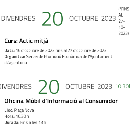
20
(
*FINS
AL
DIVENDRES
OCTUBRE
2023
27-
10-
2023
)
Curs: Actic mitjà
Data
16
d'
octubre
de
2023
fins al
27
d'
octubre
de
2023
Organitza
Servei de Promoció Econòmica de l'Ajuntament
d'Argentona
20
DIVENDRES
OCTUBRE
2023
10:30
Oficina Mòbil d'Informació al Consumidor
Lloc
Plaça Nova
Hora
10.30 h
Durada
Fins a les 13 h