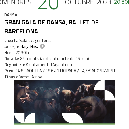
20
DIVENDRES
OCTUBRE
2023
20:30
DANSA
GRAN GALA DE DANSA, BALLET DE
BARCELONA
Lloc
La Sala d'Argentona
Adreça
Plaça Nova
Hora
20.30 h
Durada
85 minuts (amb entreacte de 15 min)
Organitza
Ajuntament d'Argentona
Preu
24 € TAQUILLA / 18 € ANTICIPADA / 14,5 € ABONAMENT
Tipus d'acte
Dansa