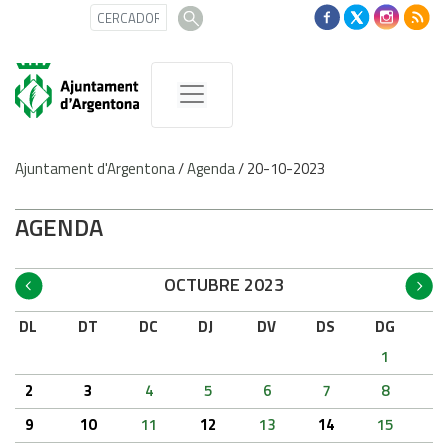
Ajuntament d'Argentona
/
Agenda
/
20-10-2023
AGENDA
OCTUBRE 2023
DL
DT
DC
DJ
DV
DS
DG
1
2
3
4
5
6
7
8
9
10
11
12
13
14
15