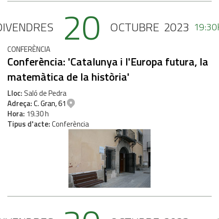
20
DIVENDRES
OCTUBRE
2023
19:30
CONFERÈNCIA
Conferència: 'Catalunya i l'Europa futura, la
matemàtica de la història'
Lloc
Saló de Pedra
Adreça
C. Gran, 61
Hora
19.30 h
Tipus d'acte
Conferència