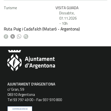
Turisme
VISITA GUIADA
Dissabte,
07.11.2026
-
10h
Ruta Puig i Cadafalch (Mataró - Argentona)
AJUNTAMENT D'ARGENTONA
c/ Gran, 59
08310 Argentona
Tel 93 797 49 00 - Fax 937 970 800