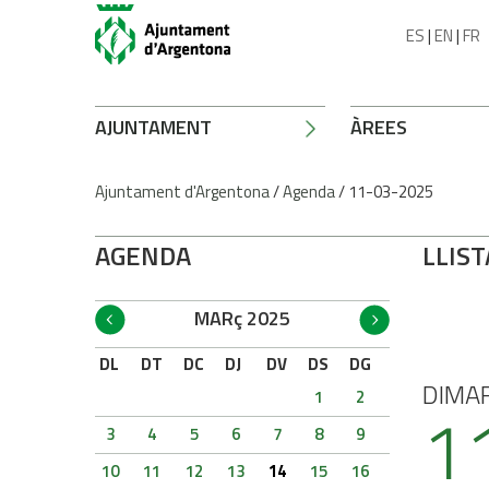
ES
|
EN
|
FR
AJUNTAMENT
ÀREES
Ajuntament d'Argentona
/
Agenda
/
11-03-2025
AGENDA
LLIST
MARç 2025
DL
DT
DC
DJ
DV
DS
DG
DIMA
1
2
1
3
4
5
6
7
8
9
10
11
12
13
14
15
16