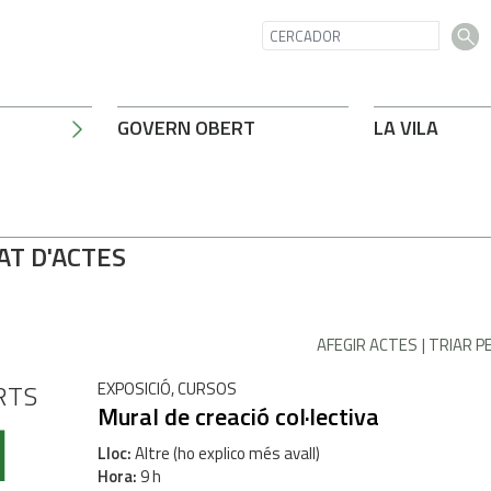
GOVERN OBERT
LA VILA
AT D'ACTES
AFEGIR ACTES
TRIAR P
RTS
EXPOSICIÓ, CURSOS
1
Mural de creació col·lectiva
Lloc
Altre (ho explico més avall)
Hora
9 h