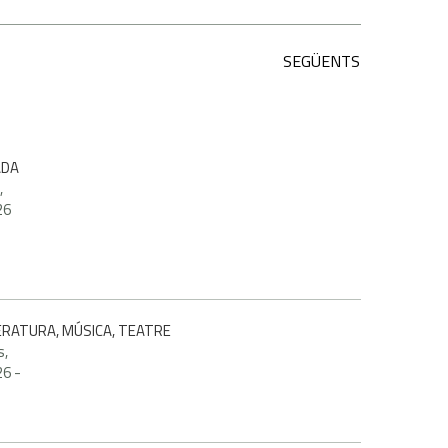
SEGÜENTS
ADA
,
26
TERATURA, MÚSICA, TEATRE
s,
26
-