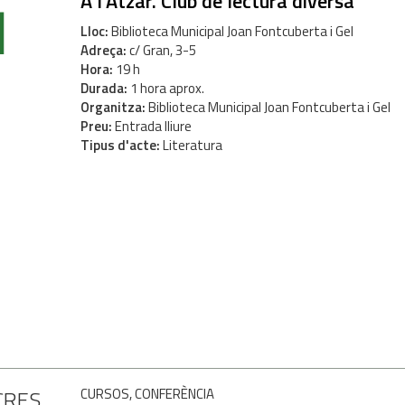
1
A l'Atzar. Club de lectura diversa
Lloc
Biblioteca Municipal Joan Fontcuberta i Gel
Adreça
c/ Gran, 3-5
Hora
19 h
Durada
1 hora aprox.
Organitza
Biblioteca Municipal Joan Fontcuberta i Gel
Preu
Entrada lliure
Tipus d'acte
Literatura
CRES
CURSOS, CONFERÈNCIA