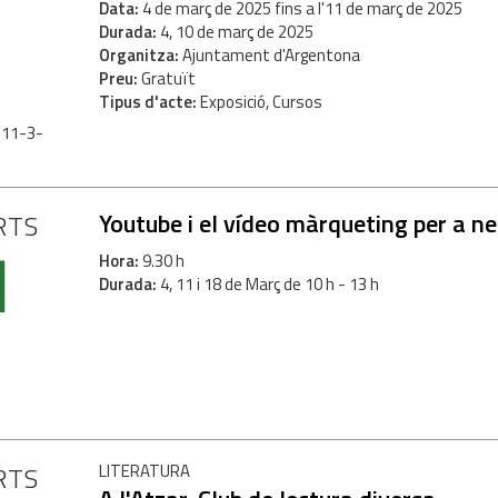
Data
4
de
març
de
2025
fins a l'
11
de
març
de
2025
Durada
4, 10 de març de 2025
Organitza
Ajuntament d'Argentona
Preu
Gratuït
Tipus d'acte
Exposició, Cursos
L'11-3-
Youtube i el vídeo màrqueting per a n
RTS
1
Hora
9.30 h
Durada
4, 11 i 18 de Març de 10 h - 13 h
H
RTS
LITERATURA