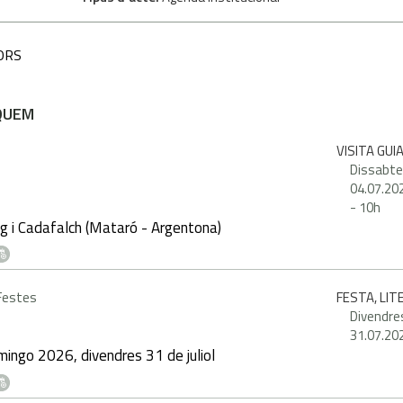
ORS
QUEM
VISITA GUI
Dissabte
04.07.20
-
10h
g i Cadafalch (Mataró - Argentona)
 Festes
FESTA, LI
Divendre
31.07.20
ingo 2026, divendres 31 de juliol