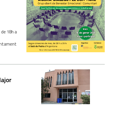
 de 18h a
juntament
Major