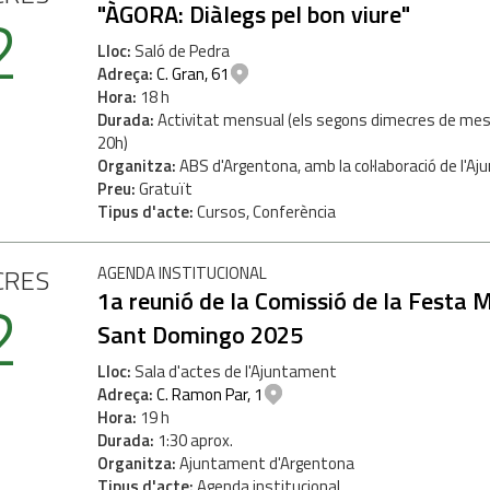
2
"ÀGORA: Diàlegs pel bon viure"
Lloc
Saló de Pedra
Adreça
C. Gran, 61
Hora
18 h
Durada
Activitat mensual (els segons dimecres de mes
20h)
Organitza
ABS d'Argentona, amb la col·laboració de l'A
Preu
Gratuït
Tipus d'acte
Cursos, Conferència
CRES
AGENDA INSTITUCIONAL
2
1a reunió de la Comissió de la Festa 
Sant Domingo 2025
Lloc
Sala d'actes de l'Ajuntament
Adreça
C. Ramon Par, 1
Hora
19 h
Durada
1:30 aprox.
Organitza
Ajuntament d'Argentona
Tipus d'acte
Agenda institucional