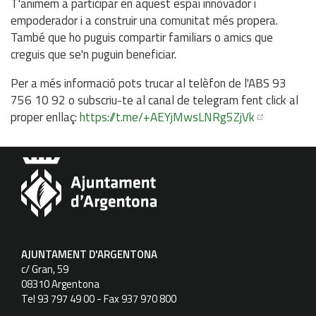
T'animem a participar en aquest espai innovador i
empoderador i a construir una comunitat més propera.
També que ho puguis compartir familiars o amics que
creguis que se'n puguin beneficiar.
Per a més informació pots trucar al telèfon de l'ABS 93
756 10 92 o subscriu-te al canal de telegram fent click al
proper enllaç:
https://t.me/+AEYjMwsLNRg5ZjVk
AJUNTAMENT D'ARGENTONA
c/ Gran, 59
08310 Argentona
Tel 93 797 49 00 - Fax 937 970 800