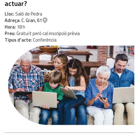
actuar?
Lloc
Saló de Pedra
Adreça
C. Gran, 61
Hora
18 h
Preu
Gratuït però cal inscripció prèvia
Tipus d'acte
Conferència