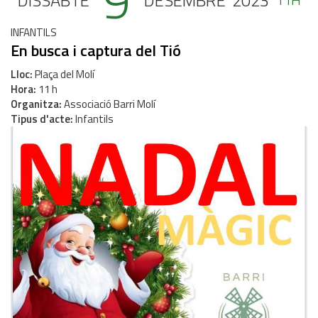
9
DISSABTE
DESEMBRE
2023
INFANTILS
En busca i captura del Tió
Lloc
Plaça del Molí
Hora
11 h
Organitza
Associació Barri Molí
Tipus d'acte
Infantils