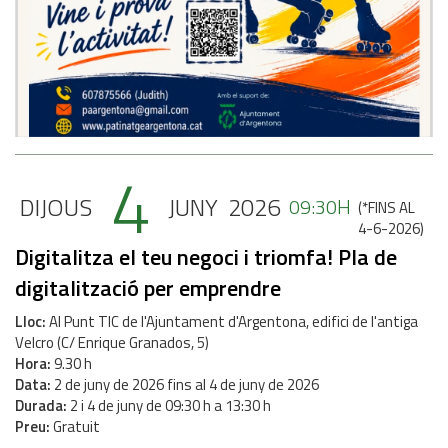
4
DIJOUS
JUNY
2026
09:30H
(
*FINS AL
4-6-2026
)
Digitalitza el teu negoci i triomfa! Pla de
digitalització per emprendre
Lloc
Al Punt TIC de l'Ajuntament d'Argentona, edifici de l'antiga
Velcro (C/ Enrique Granados, 5)
Hora
9.30 h
Data
2
de
juny
de
2026
fins al
4
de
juny
de
2026
Durada
2 i 4 de juny de 09:30 h a 13:30 h
Preu
Gratuit