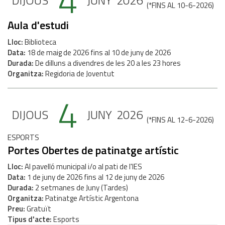
4
DIJOUS
JUNY
2026
(
*FINS AL 10-6-2026
)
Aula d'estudi
Lloc
Biblioteca
Data
18
de
maig
de
2026
fins al
10
de
juny
de
2026
Durada
De dilluns a divendres de les 20 a les 23 hores
Organitza
Regidoria de Joventut
4
DIJOUS
JUNY
2026
(
*FINS AL 12-6-2026
)
ESPORTS
Portes Obertes de patinatge artístic
Lloc
Al pavelló municipal i/o al pati de l'IES
Data
1
de
juny
de
2026
fins al
12
de
juny
de
2026
Durada
2 setmanes de Juny (Tardes)
Organitza
Patinatge Artístic Argentona
Preu
Gratuït
Tipus d'acte
Esports