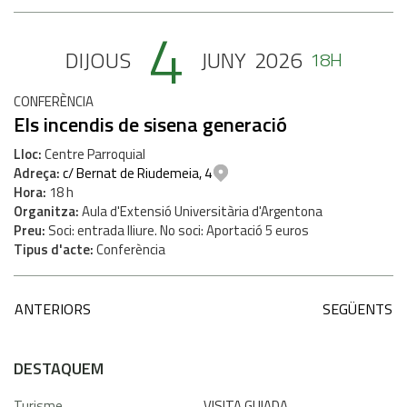
4
DIJOUS
JUNY
2026
18H
CONFERÈNCIA
Els incendis de sisena generació
Lloc
Centre Parroquial
Adreça
c/ Bernat de Riudemeia, 4
Hora
18 h
Organitza
Aula d'Extensió Universitària d'Argentona
Preu
Soci: entrada lliure. No soci: Aportació 5 euros
Tipus d'acte
Conferència
ANTERIORS
SEGÜENTS
DESTAQUEM
Turisme
VISITA GUIADA