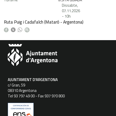
Dissabte,
07.11.2026
-
10h
Ruta Puig i Cadafalch (Mataró - Argentona)
AJUNTAMENT D'ARGENTONA
c/ Gran, 59
08310 Argentona
Tel 93 797 49 00 - Fax 937 970 800