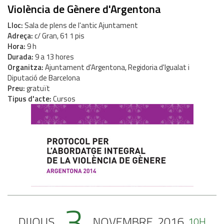
Violència de Gènere d'Argentona
Lloc
Sala de plens de l'antic Ajuntament
Adreça
c/ Gran, 61 1 pis
Hora
9 h
Durada
9 a 13 hores
Organitza
Ajuntament d'Argentona, Regidoria d'Igualat i
Diputació de Barcelona
Preu
gratuït
Tipus d'acte
Cursos
3
DIJOUS
NOVEMBRE
2016
10H