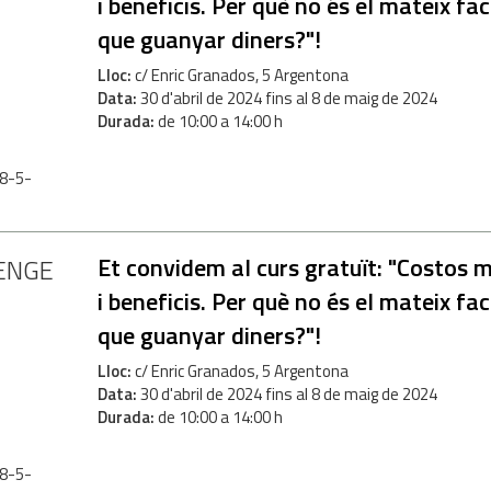
i beneficis. Per què no és el mateix fa
que guanyar diners?"!
Lloc
c/ Enric Granados, 5 Argentona
Data
30
d'
abril
de
2024
fins al
8
de
maig
de
2024
Durada
de 10:00 a 14:00 h
 8-5-
Et convidem al curs gratuït: "Costos 
ENGE
i beneficis. Per què no és el mateix fa
que guanyar diners?"!
Lloc
c/ Enric Granados, 5 Argentona
Data
30
d'
abril
de
2024
fins al
8
de
maig
de
2024
Durada
de 10:00 a 14:00 h
 8-5-