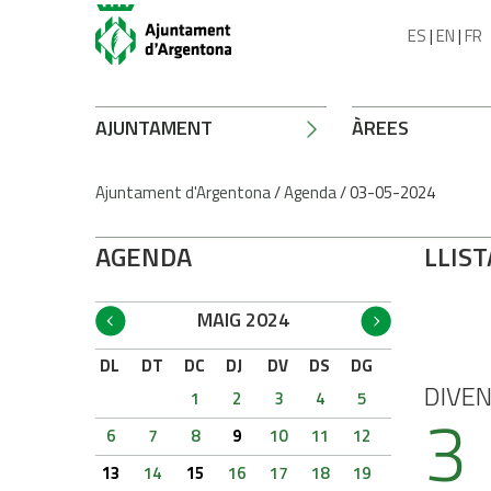
ES
|
EN
|
FR
AJUNTAMENT
ÀREES
Ajuntament d'Argentona
/
Agenda
/
03-05-2024
AGENDA
LLIST
MAIG 2024
DL
DT
DC
DJ
DV
DS
DG
DIVE
1
2
3
4
5
3
6
7
8
9
10
11
12
13
14
15
16
17
18
19