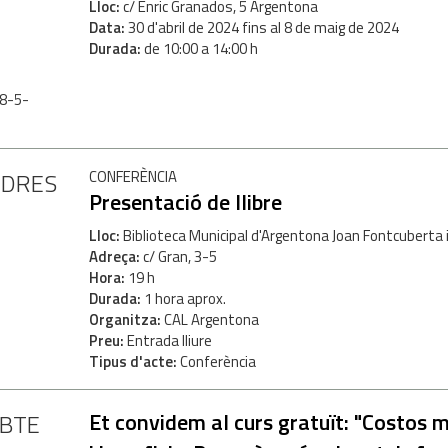
Lloc
c/ Enric Granados, 5 Argentona
Data
30
d'
abril
de
2024
fins al
8
de
maig
de
2024
Durada
de 10:00 a 14:00 h
 8-5-
NDRES
CONFERÈNCIA
Presentació de llibre
Lloc
Biblioteca Municipal d'Argentona Joan Fontcuberta i
Adreça
c/ Gran, 3-5
Hora
19 h
Durada
1 hora aprox.
Organitza
CAL Argentona
Preu
Entrada lliure
Tipus d'acte
Conferència
Et convidem al curs gratuït: "Costos 
ABTE