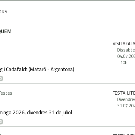
ORS
QUEM
VISITA GUI
Dissabte
04.07.20
-
10h
g i Cadafalch (Mataró - Argentona)
 Festes
FESTA, LI
Divendre
31.07.20
ingo 2026, divendres 31 de juliol