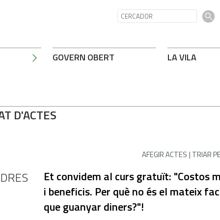
GOVERN OBERT
LA VILA
AT D'ACTES
AFEGIR ACTES
TRIAR P
Et convidem al curs gratuït: "Costos 
NDRES
i beneficis. Per què no és el mateix fa
que guanyar diners?"!