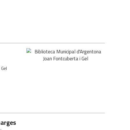
 Gel
marges