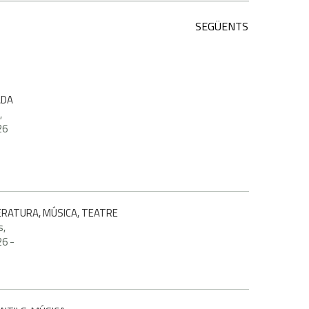
SEGÜENTS
ADA
,
26
TERATURA, MÚSICA, TEATRE
s,
26
-