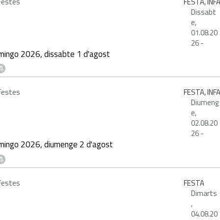
 Festes
FESTA, INF
Dissabt
e,
01.08.20
26
-
mingo 2026, dissabte 1 d'agost
 Festes
FESTA, INF
Diumeng
e,
02.08.20
26
-
mingo 2026, diumenge 2 d'agost
 Festes
FESTA
Dimarts
,
04.08.20