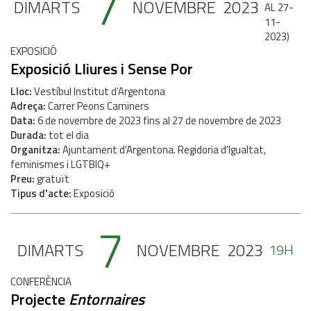
7
DIMARTS
NOVEMBRE
2023
AL 27-
11-
2023
)
EXPOSICIÓ
Exposició Lliures i Sense Por
Lloc
Vestíbul Institut d'Argentona
Adreça
Carrer Peons Caminers
Data
6
de
novembre
de
2023
fins al
27
de
novembre
de
2023
Durada
tot el dia
Organitza
Ajuntament d'Argentona. Regidoria d'Igualtat,
feminismes i LGTBIQ+
Preu
gratuït
Tipus d'acte
Exposició
7
DIMARTS
NOVEMBRE
2023
19H
CONFERÈNCIA
Projecte
Entornaires