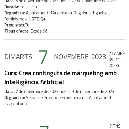
Data
6
de
novembre
de
2023
fins al
27
de
novembre
de
2023
Durada
tot el dia
Organitza
Ajuntament d'Argentona. Regidoria d'Igualtat,
feminismes i LGTBIQ+
Preu
gratuït
Tipus d'acte
Exposició
7
(
*TAMBÉ
DIMARTS
NOVEMBRE
2023
09-11-
2023
)
Curs: Crea continguts de màrqueting amb
Intel·ligència Artificial
Data
7
de
novembre
de
2023
fins al
9
de
novembre
de
2023
Organitza
Servei de Promoció Econòmica de l'Ajuntament
d'Argentona
(
*FINS