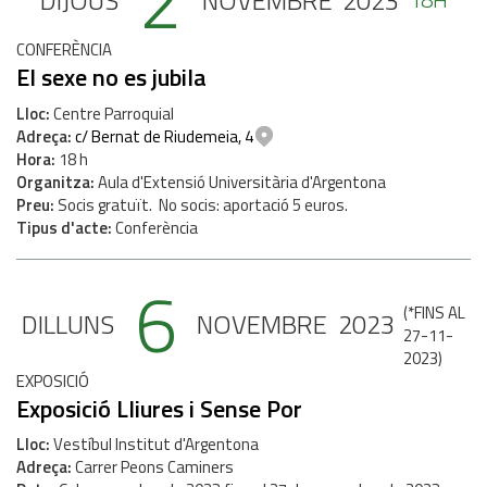
2
DIJOUS
NOVEMBRE
2023
CONFERÈNCIA
El sexe no es jubila
Lloc
Centre Parroquial
Adreça
c/ Bernat de Riudemeia, 4
Hora
18 h
Organitza
Aula d'Extensió Universitària d'Argentona
Preu
Socis gratuït. No socis: aportació 5 euros.
Tipus d'acte
Conferència
6
(
*FINS AL
DILLUNS
NOVEMBRE
2023
27-11-
2023
)
EXPOSICIÓ
Exposició Lliures i Sense Por
Lloc
Vestíbul Institut d'Argentona
Adreça
Carrer Peons Caminers