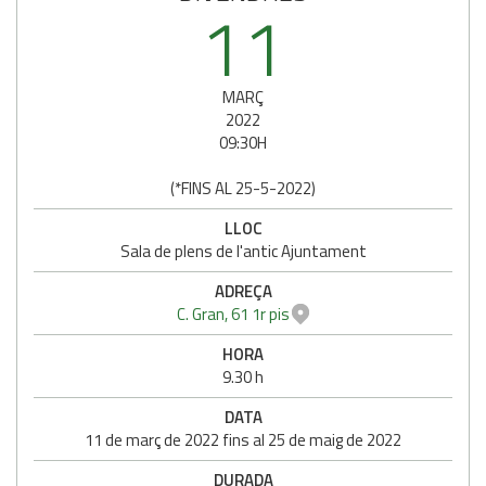
11
MARÇ
2022
09:30H
(
*FINS AL 25-5-2022
)
LLOC
Sala de plens de l'antic Ajuntament
ADREÇA
C. Gran, 61 1r pis
HORA
9.30 h
DATA
11
de
març
de
2022
fins al
25
de
maig
de
2022
DURADA