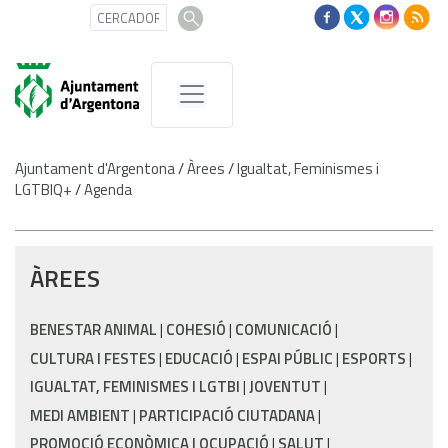
Ajuntament d'Argentona
/
Àrees
/
Igualtat, Feminismes i
LGTBIQ+
/
Agenda
ÀREES
BENESTAR ANIMAL
COHESIÓ
COMUNICACIÓ
CULTURA I FESTES
EDUCACIÓ
ESPAI PÚBLIC
ESPORTS
IGUALTAT, FEMINISMES I LGTBI
JOVENTUT
MEDI AMBIENT
PARTICIPACIÓ CIUTADANA
PROMOCIÓ ECONÒMICA I OCUPACIÓ
SALUT