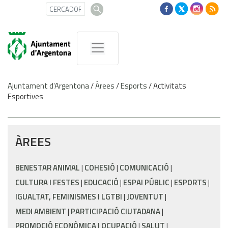
Ajuntament d'Argentona
/
Àrees
/
Esports
/
Activitats
Esportives
ÀREES
BENESTAR ANIMAL
COHESIÓ
COMUNICACIÓ
CULTURA I FESTES
EDUCACIÓ
ESPAI PÚBLIC
ESPORTS
IGUALTAT, FEMINISMES I LGTBI
JOVENTUT
MEDI AMBIENT
PARTICIPACIÓ CIUTADANA
PROMOCIÓ ECONÒMICA I OCUPACIÓ
SALUT