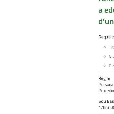
a ed
d'un
Requisit
Tit
Ni
Pe
Règim
Personal 
Procedim
Sou Ba
1.153,00