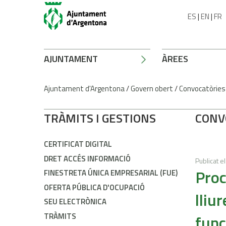
ES
|
EN
|
FR
AJUNTAMENT
ÀREES
Ajuntament d'Argentona
/
Govern obert
/
Convocatòries
TRÀMITS I GESTIONS
CONV
CERTIFICAT DIGITAL
DRET ACCÉS INFORMACIÓ
Publicat el
Proc
FINESTRETA ÚNICA EMPRESARIAL (FUE)
OFERTA PÚBLICA D'OCUPACIÓ
lliu
SEU ELECTRÒNICA
TRÀMITS
func