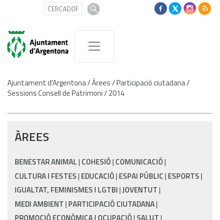
Ajuntament d'Argentona
/
Àrees
/
Participació ciutadana
/
Sessions Consell de Patrimoni
/
2014
ÀREES
BENESTAR ANIMAL
COHESIÓ
COMUNICACIÓ
CULTURA I FESTES
EDUCACIÓ
ESPAI PÚBLIC
ESPORTS
IGUALTAT, FEMINISMES I LGTBI
JOVENTUT
MEDI AMBIENT
PARTICIPACIÓ CIUTADANA
PROMOCIÓ ECONÒMICA I OCUPACIÓ
SALUT