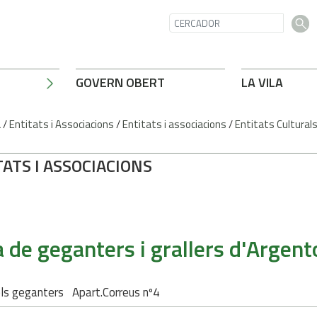
GOVERN OBERT
LA VILA
a
/
Entitats i Associacions
/
Entitats i associacions
/
Entitats Cultural
ATS I ASSOCIACIONS
a de geganters i grallers d'Argen
ls geganters Apart.Correus nº4