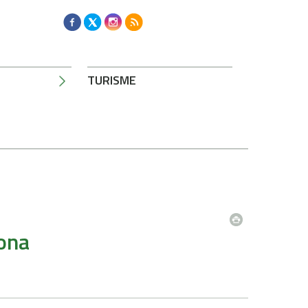
TURISME
s
tona