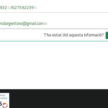
932
/
627592239
rsdargentona
@gmail.com
T'ha estat útil aquesta informació?