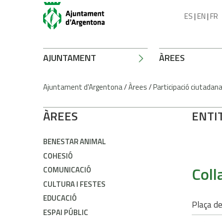
ES
|
EN
|
FR
AJUNTAMENT
ÀREES
Ajuntament d'Argentona
/
Àrees
/
Participació ciutadan
ÀREES
ENTIT
BENESTAR ANIMAL
COHESIÓ
Coll
COMUNICACIÓ
CULTURA I FESTES
EDUCACIÓ
Plaça de
ESPAI PÚBLIC