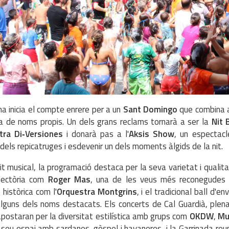
a inicia el compte enrere per a un
Sant Domingo
que combina a
a de noms propis. Un dels grans reclams tornarà a ser la
Nit 
tra Di‑Versiones
i donarà pas a l'
Aksis Show
, un espectac
t dels repicatruges i esdevenir un dels moments àlgids de la nit.
it musical, la programació destaca per la seva varietat i quali
ajectòria com
Roger Mas
, una de les veus més reconegudes 
 històrica com l'
Orquestra Montgrins
, i el tradicional ball d'
lguns dels noms destacats. Els concerts de Cal Guardià, plen
apostaran per la diversitat estilística amb grups com
OKDW
,
Mu
l seu espai amb sardanes, gòspel i havaneres, i la Garrinada r