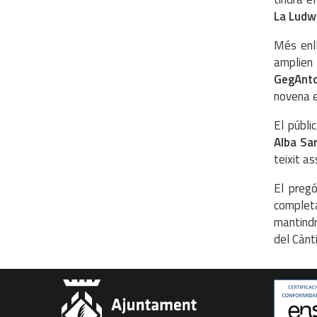
La Ludw
Més enl
amplien 
GegAnto
novena e
El públi
Alba Sa
teixit a
El pregó
complet
mantindr
del Cànti