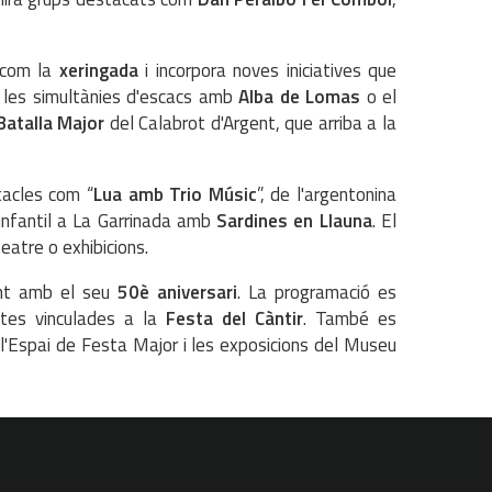
 com la
xeringada
i incorpora noves iniciatives que
, les simultànies d'escacs amb
Alba de Lomas
o el
Batalla Major
del Calabrot d'Argent, que arriba a la
tacles com “
Lua amb Trio Músic
”, de l'argentonina
 infantil a La Garrinada amb
Sardines en Llauna
. El
teatre o exhibicions.
dint amb el seu
50è aniversari
. La programació es
stes vinculades a la
Festa del Càntir
. També es
, l'Espai de Festa Major i les exposicions del Museu