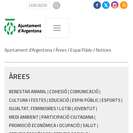
Ajuntament d'Argentona
/
Àrees
/
Espai Públic
/
Notícies
ÀREES
BENESTAR ANIMAL
COHESIÓ
COMUNICACIÓ
CULTURA I FESTES
EDUCACIÓ
ESPAI PÚBLIC
ESPORTS
IGUALTAT, FEMINISMES I LGTBI
JOVENTUT
MEDI AMBIENT
PARTICIPACIÓ CIUTADANA
PROMOCIÓ ECONÒMICA I OCUPACIÓ
SALUT