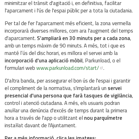
minimitzar el trànsit d'agitació i, en definitiva, facilitar
l'aparcament i l'ús de l'espai públic per a tota la ciutadania.
Per tal de fer l'aparcament més eficient, la zona vermella
incorporarà diverses millores, com ara l'augment del temps
d'aparcament.
S'ampliarà en 30 minuts per a cada zona
,
amb un temps màxim de 90 minuts. A més, tot i que es
manté l’ús del disc horari, es millora el servei amb la
incorporació d'una aplicació mòbil
, Parkunload, o el
formulari web
www.parkunload.com/start/
.
D'altra banda, per assegurar el bon ús de l'espai i garantir
el compliment de la normativa, s'implantarà un
servei
presencial d'una persona que farà tasques de vigilància
,
control i atenció ciutadana. A més, els usuaris podran
anul·lar una denúncia d'excés de temps durant la primera
hora a través de l'app o utilitzant el
nou parquímetre
instal·lat davant de l'Ajuntament.
Per a més informació, clica les imatges: