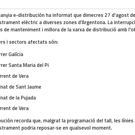
anyia e-distribución ha informat que d
imecres 27 d'agost de
strament elèctric
a diverses zones d'Argentona. La interrupc
ls de manteniment i millora de la xarxa de distribució amb l'ob
ers i sectors afectats són:
rer Galícia
rrer Santa Maria del Pi
rrent de Vera
ïnat de Sant Jaume
ïnat de la Pujada
rrent de Vera
bución recorda que, malgrat la programació del tall, les línie
strament podria reposar-se en qualsevol moment.