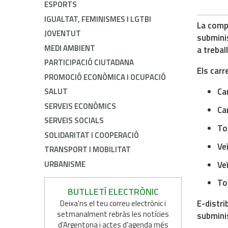
ESPORTS
IGUALTAT, FEMINISMES I LGTBI
La comp
JOVENTUT
submini
MEDI AMBIENT
a trebal
PARTICIPACIÓ CIUTADANA
Els carr
PROMOCIÓ ECONÒMICA I OCUPACIÓ
Car
SALUT
SERVEIS ECONÒMICS
Ca
SERVEIS SOCIALS
To
SOLIDARITAT I COOPERACIÓ
Ve
TRANSPORT I MOBILITAT
URBANISME
Ve
To
BUTLLETÍ ELECTRÒNIC
E-distri
Deixa'ns el teu correu electrònic i
setmanalment rebràs les notícies
submini
d'Argentona i actes d'agenda més