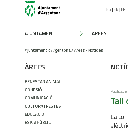
ES
|
EN
|
FR
AJUNTAMENT
ÀREES
Ajuntament d'Argentona
/
Àrees
/
Notícies
ÀREES
NOTÍ
BENESTAR ANIMAL
COHESIÓ
Publicat el
Tall
COMUNICACIÓ
CULTURA I FESTES
EDUCACIÓ
La com
ESPAI PÚBLIC
elèctri