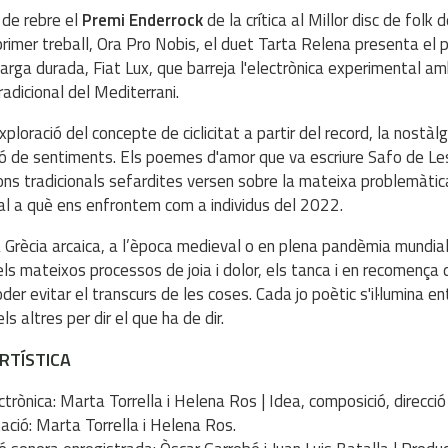
de rebre el
Premi Enderrock
de la crítica al Millor disc de folk
primer treball, Ora Pro Nobis, el duet Tarta Relena presenta el 
llarga durada, Fiat Lux, que barreja l'electrònica experimental am
radicional del Mediterrani.
ploració del concepte de ciclicitat a partir del record, la nostàlgi
ió de sentiments. Els poemes d'amor que va escriure Safo de Le
ons tradicionals sefardites versen sobre la mateixa problemàtic
l a què ens enfrontem com a individus del 2022.
la Grècia arcaica, a l’època medieval o en plena pandèmia mundial,
ls mateixos processos de joia i dolor, els tanca i en recomença 
der evitar el transcurs de les coses. Cada jo poètic s'il·lumina e
ls altres per dir el que ha de dir.
ARTÍSTICA
ctrònica: Marta Torrella i Helena Ros | Idea, composició, direcció 
tació: Marta Torrella i Helena Ros.