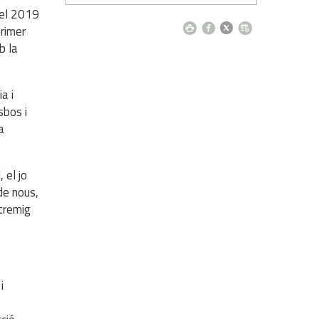
 del 2019
primer
b la
a i
sbos i
a
 el jo
de nous,
ntremig
i