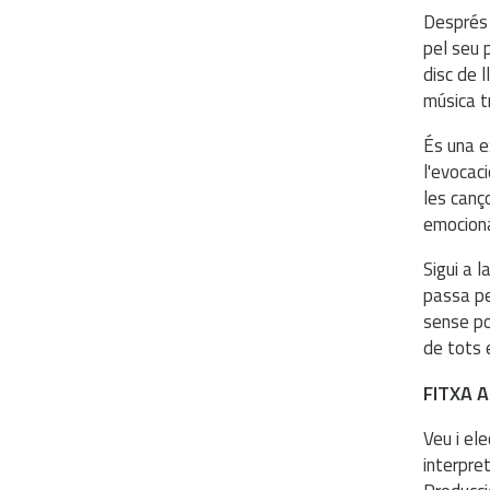
Després 
pel seu 
disc de 
música t
És una ex
l'evocac
les canç
emociona
Sigui a 
passa pe
sense po
de tots e
FITXA 
Veu i ele
interpre