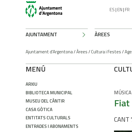
ES
|
EN
|
FR
AJUNTAMENT
ÀREES
Ajuntament d'Argentona
/
Àrees
/
Cultura i Festes
/
Age
MENÚ
CULT
ARXIU
MÚSICA
BIBLIOTECA MUNICIPAL
Fiat
MUSEU DEL CÀNTIR
CASA GÒTICA
ENTITATS CULTURALS
CANT 
ENTRADES I ABONAMENTS