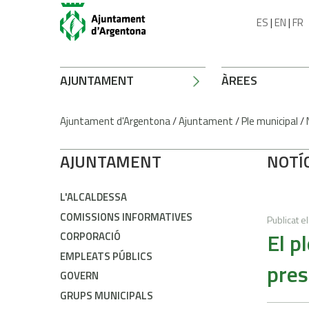
ES
|
EN
|
FR
AJUNTAMENT
ÀREES
Ajuntament d'Argentona
/
Ajuntament
/
Ple municipal
/
AJUNTAMENT
NOTÍ
L'ALCALDESSA
COMISSIONS INFORMATIVES
Publicat el
El p
CORPORACIÓ
EMPLEATS PÚBLICS
pres
GOVERN
GRUPS MUNICIPALS