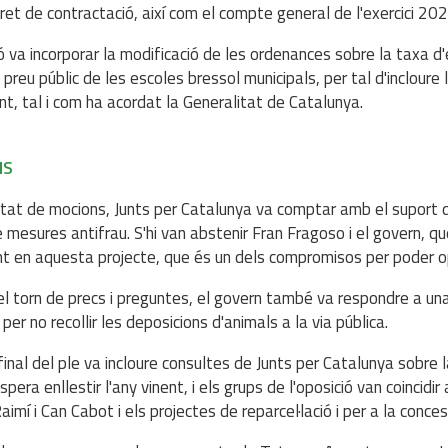
dret de contractació, així com el compte general de l'exercici 202
ó va incorporar la modificació de les ordenances sobre la taxa d
 preu públic de les escoles bressol municipals, per tal d'incloure l
ent, tal i com ha acordat la Generalitat de Catalunya.
NS
rtat de mocions, Junts per Catalunya va comptar amb el suport 
e mesures antifrau. S'hi van abstenir Fran Fragoso i el govern, qu
nt en aquesta projecte, que és un dels compromisos per poder 
l torn de precs i preguntes, el govern també va respondre a una
per no recollir les deposicions d'animals a la via pública.
final del ple va incloure consultes de Junts per Catalunya sobre l
pera enllestir l'any vinent, i els grups de l'oposició van coincidi
imí i Can Cabot i els projectes de reparcel·lació i per a la concess