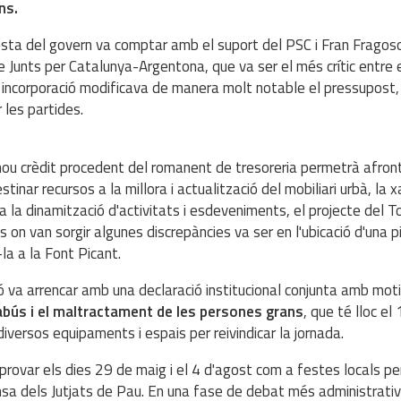
ons.
sta del govern va comptar amb el suport del PSC i Fran Fragoso,
e Junts per Catalunya-Argentona, que va ser el més crític entre e
incorporació modificava de manera molt notable el pressupost, i
r les partides.
ou crèdit procedent del romanent de tresoreria permetrà afrontar 
estinar recursos a la millora i actualització del mobiliari urbà, la 
a la dinamització d'activitats i esdeveniments, el projecte del To
s on van sorgir algunes discrepàncies va ser en l'ubicació d'una p
r-la a la Font Picant.
ó va arrencar amb una declaració institucional conjunta amb mot
abús i el maltractament de les persones grans
, que té lloc el
diversos equipaments i espais per reivindicar la jornada.
provar els dies 29 de maig i el 4 d'agost com a festes locals pe
sa dels Jutjats de Pau. En una fase de debat més administrativ