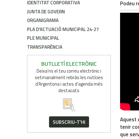
IDENTITAT CORPORATIVA
Podeu re
JUNTA DE GOVERN
ORGANIGRAMA
PLA D'ACTUACIÓ MUNICIPAL 24-27
PLE MUNICIPAL
TRANSPARÈNCIA
BUTLLETÍ ELECTRÒNIC
Deixa'ns el teu correu electrònic i
setmanalment rebràs les notícies
d'Argentona i actes d'agenda més
destacats
Aquest d
SUBSCRIU-T'HI
tenir co
que serv