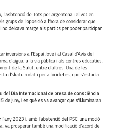
 l'asbtenció de Tots per Argentona i el vot en
ls grups de l'oposició a l'hora de considerar que
 no deixava marge als partits per poder participar
inversions a l'Espai Jove i al Casal d'Avis del
xarxa d'aigua, a la via pública i als centres educatius,
rrent de la Salut, entre d'altres. Una de les
ista d'skate rodat i per a bicicletes, que s'estudia
iu del
Dia Internacional de presa de consciència
 15 de juny, i en què es va avançar que s'il.luminaran
r l'any 2023 i, amb l'abstenció del PSC, una moció
a, va prosperar també una modificació d'acord de