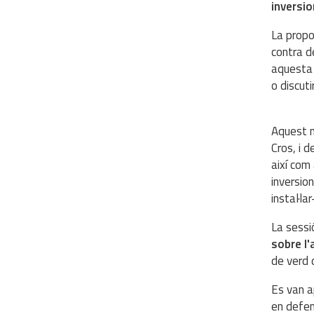
inversi
La propo
contra d
aquesta 
o discuti
Aquest n
Cros, i d
així com 
inversion
instal·la
La sessi
sobre l'
de verd 
Es van a
en defen