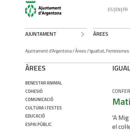
ES
|
EN
|
FR
AJUNTAMENT
ÀREES
Ajuntament d'Argentona
/
Àrees
/
Igualtat, Feminismes
ÀREES
IGUAL
BENESTAR ANIMAL
CONFER
COHESIÓ
Matí
COMUNICACIÓ
CULTURA I FESTES
EDUCACIÓ
'A Mig
ESPAI PÚBLIC
el col·