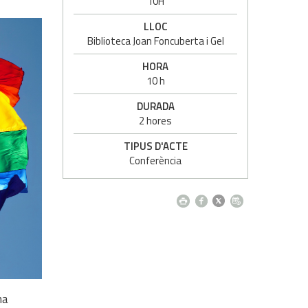
10H
LLOC
Biblioteca Joan Foncuberta i Gel
HORA
10 h
DURADA
2 hores
TIPUS D'ACTE
Conferència
ma