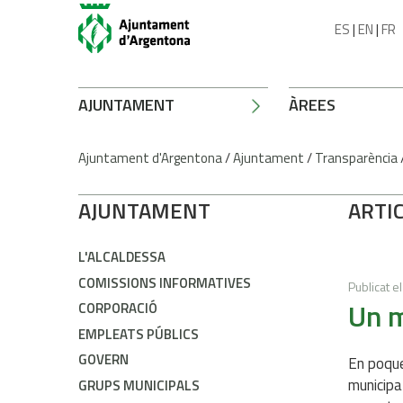
ES
|
EN
|
FR
AJUNTAMENT
ÀREES
Ajuntament d'Argentona
/
Ajuntament
/
Transparència
AJUNTAMENT
ARTIC
L'ALCALDESSA
COMISSIONS INFORMATIVES
Publicat el
Un m
CORPORACIÓ
EMPLEATS PÚBLICS
GOVERN
En poque
municipa
GRUPS MUNICIPALS