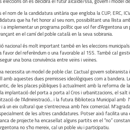
 eleccions on es decidirà el futur alcalde/ssa, govern i model d
s el nom de la candidatura unitària que engloba la CUP, ERC, ICV
idatura que ha fet honor al seu nom, possibilitant una llista am
 i a implementar un programa polític que vol fer d'Argentona un 
vançant en el camí del poble català en la seva sobirania.
ió nacional és molt important també en les eleccions municipals,
 a favor del referèndum o una favorable al 155. També cal gestiona
seguir una bona convivència entre veïns i veïnes.
a necessita un model de poble clar. L'actual govern sobiranista i
ll amb aquestes dues premisses ideològiques com a bandera. Le
antic, de les places públiques (i actualment amb la reforma de 
 la implantació del porta a porta al Cros i urbanitzacions, el sal
lització de l'Administració... i la futura Biblioteca Municipal amb 
arà un eix cultural que s'entrecreua amb l'eix comercial. M'agrad
specialment de les altres candidatures. Potser això facilita una
anca de projecte ha encasellat alguns partits en el “no” constan
rgentona no s'ho mereix, cal un poble viu i participatiu.