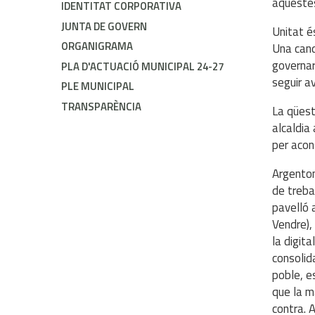
aquestes
IDENTITAT CORPORATIVA
JUNTA DE GOVERN
Unitat é
ORGANIGRAMA
Una cand
governar
PLA D'ACTUACIÓ MUNICIPAL 24-27
seguir a
PLE MUNICIPAL
TRANSPARÈNCIA
La qüest
alcaldia
per acon
Argenton
de treba
pavelló 
Vendre),
la digita
consolid
poble, e
que la m
contra. A