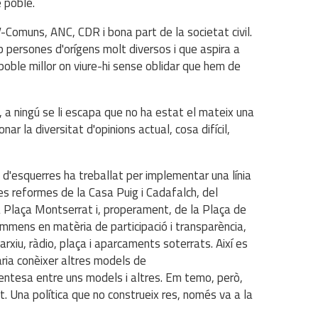
e poble.
-Comuns, ANC, CDR i bona part de la societat civil.
b persones d'orígens molt diversos i que aspira a
poble millor on viure-hi sense oblidar que hem de
 a ningú se li escapa que no ha estat el mateix una
r la diversitat d'opinions actual, cosa difícil,
 d'esquerres ha treballat per implementar una línia
s reformes de la Casa Puig i Cadafalch, del
la Plaça Montserrat i, properament, de la Plaça de
t immens en matèria de participació i transparència,
l'arxiu, ràdio, plaça i aparcaments soterrats. Així es
aria conèixer altres models de
 entesa entre uns models i altres. Em temo, però,
t. Una política que no construeix res, només va a la