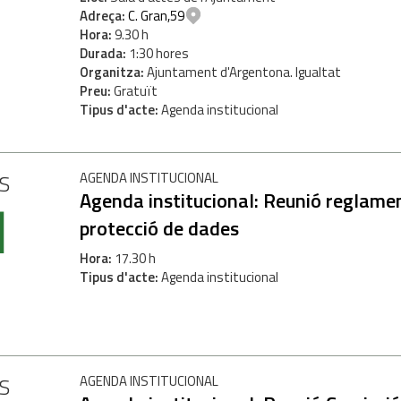
Adreça
C. Gran,59
Hora
9.30 h
Durada
1:30 hores
H
Organitza
Ajuntament d'Argentona. Igualtat
Preu
Gratuït
Tipus d'acte
Agenda institucional
S
AGENDA INSTITUCIONAL
1
Agenda institucional: Reunió reglame
protecció de dades
Hora
17.30 h
Tipus d'acte
Agenda institucional
H
S
AGENDA INSTITUCIONAL