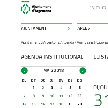
ES
|
EN
|
FR
AJUNTAMENT
ÀREES
Ajuntament d'Argentona
/
Agenda
/
Agenda instituciona
AGENDA INSTITUCIONAL
LLIST
MAIG 2018
DL
DT
DC
DJ
DV
DS
DG
DIJOU
1
2
3
4
5
6
3
7
8
9
10
11
12
13
14
15
16
17
18
19
20