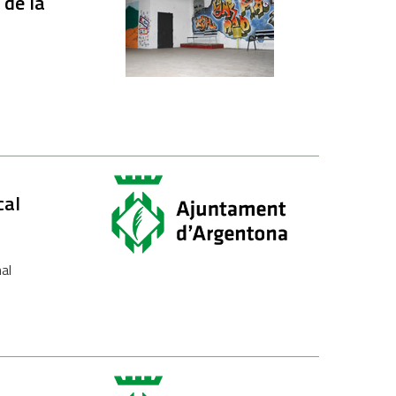
 de la
cal
nal