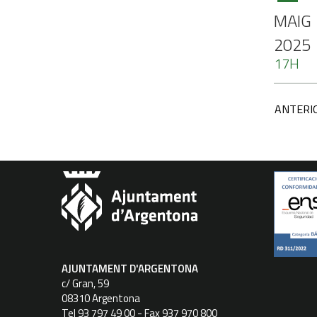
MAIG
2025
17H
ANTERI
AJUNTAMENT D'ARGENTONA
c/ Gran, 59
08310 Argentona
Tel 93 797 49 00 - Fax 937 970 800