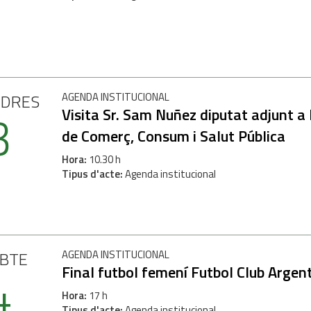
NDRES
AGENDA INSTITUCIONAL
3
Visita Sr. Sam Nuñez diputat adjunt a 
de Comerç, Consum i Salut Pública
Hora
10.30 h
Tipus d'acte
Agenda institucional
H
ABTE
AGENDA INSTITUCIONAL
4
Final futbol femení Futbol Club Arge
Hora
17 h
Tipus d'acte
Agenda institucional