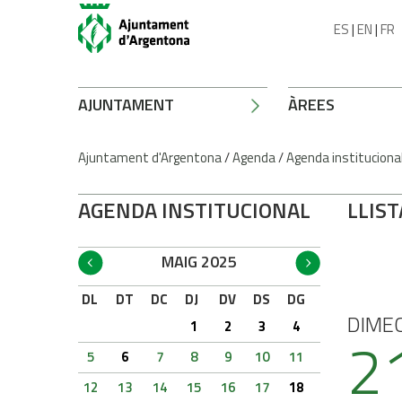
ES
|
EN
|
FR
AJUNTAMENT
ÀREES
Ajuntament d'Argentona
/
Agenda
/
Agenda instituciona
AGENDA INSTITUCIONAL
LLIST
MAIG 2025
DL
DT
DC
DJ
DV
DS
DG
DIME
1
2
3
4
2
5
6
7
8
9
10
11
12
13
14
15
16
17
18