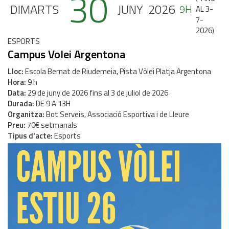
30
DIMARTS
JUNY
2026
9H
AL 3-
7-
2026
)
ESPORTS
Campus Volei Argentona
Lloc
Escola Bernat de Riudemeia, Pista Vòlei Platja Argentona
Hora
9 h
Data
29
de
juny
de
2026
fins al
3
de
juliol
de
2026
Durada
DE 9 A 13H
Organitza
Bot Serveis, Associació Esportiva i de Lleure
Preu
70€ setmanals
Tipus d'acte
Esports