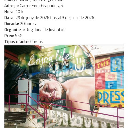
Adreça
Carrer Enric Granados, 5
Hora
10 h
Data
29
de
juny
de
2026
fins al
3
de
juliol
de
2026
Durada
20 hores
Organitza
Regidoria de Joventut
Preu
55€
Tipus d'acte
Cursos