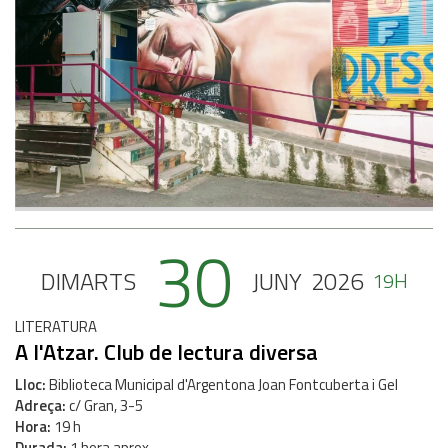
30
DIMARTS
JUNY
2026
19H
LITERATURA
A l'Atzar. Club de lectura diversa
Lloc
Biblioteca Municipal d'Argentona Joan Fontcuberta i Gel
Adreça
c/ Gran, 3-5
Hora
19 h
Durada
1 hora aprox.