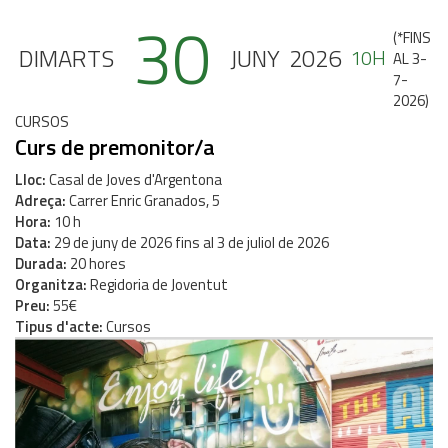
30
(
*FINS
DIMARTS
JUNY
2026
10H
AL 3-
7-
2026
)
CURSOS
Curs de premonitor/a
Lloc
Casal de Joves d'Argentona
Adreça
Carrer Enric Granados, 5
Hora
10 h
Data
29
de
juny
de
2026
fins al
3
de
juliol
de
2026
Durada
20 hores
Organitza
Regidoria de Joventut
Preu
55€
Tipus d'acte
Cursos