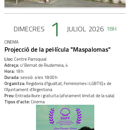
1
DIMECRES
JULIOL
2026
18H
CINEMA
Projecció de la pel·lícula "Maspalomas"
Lloc
Centre Parroquial
Adreça
c/ Bernat de Riudemeia, 4
Hora
18 h
Durada
sessió a les 18:00 h
Organitza
Regidoria d'Igualtat, Feminismes i LGBTIQ+ de
l'Ajuntament d'Argentona
Preu
Entrada lliure i gratuïta (aforament limitat de la sala)
Tipus d'acte
Cinema