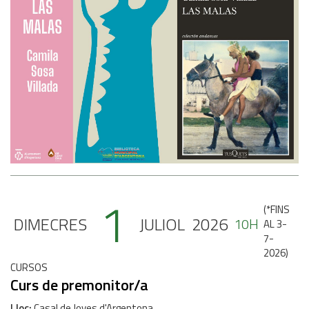
1
(
*FINS
DIMECRES
JULIOL
2026
10H
AL 3-
7-
2026
)
CURSOS
Curs de premonitor/a
Lloc
Casal de Joves d'Argentona