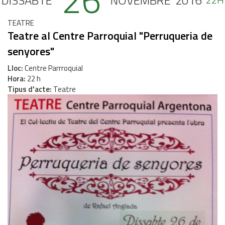
26
DISSABTE
NOVEMBRE
2016
TEATRE
Teatre al Centre Parroquial "Perruqueria de
senyores"
Lloc
Centre Parrroquial
Hora
22 h
Tipus d'acte
Teatre