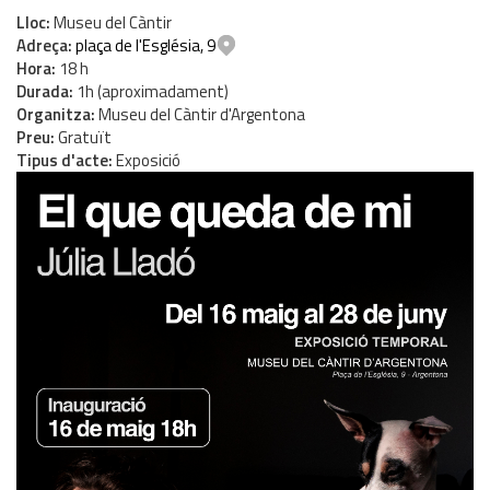
Lloc
Museu del Càntir
Adreça
plaça de l'Església, 9
Hora
18 h
Durada
1h (aproximadament)
Organitza
Museu del Càntir d'Argentona
Preu
Gratuït
Tipus d'acte
Exposició