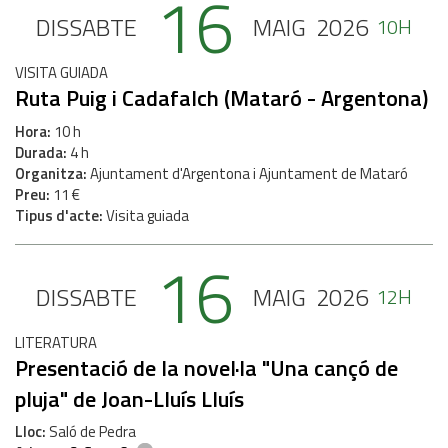
16
DISSABTE
MAIG
2026
10H
VISITA GUIADA
Ruta Puig i Cadafalch (Mataró - Argentona)
Hora
10 h
Durada
4 h
Organitza
Ajuntament d'Argentona i Ajuntament de Mataró
Preu
11 €
Tipus d'acte
Visita guiada
16
DISSABTE
MAIG
2026
12H
LITERATURA
Presentació de la novel·la "Una cançó de
pluja" de Joan-Lluís Lluís
Lloc
Saló de Pedra