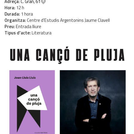
Adreça
C. Gran, 61
Hora
12 h
Durada
1 hora
Organitza
Centre d'Estudis Argentonins Jaume Clavell
Preu
Entrada lliure
Tipus d'acte
Literatura