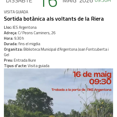
16
DISSABTE
MAIG
2026
VISITA GUIADA
Sortida botànica als voltants de la Riera
Lloc
IES Argentona
Adreça
C/ Peons Caminers, 26
Hora
9.30 h
Durada
fins el migdia
Organitza
Biblioteca Municipal d'Argentona Joan Fontcuberta i
Gel
Preu
Entrada lliure
Tipus d'acte
Visita guiada