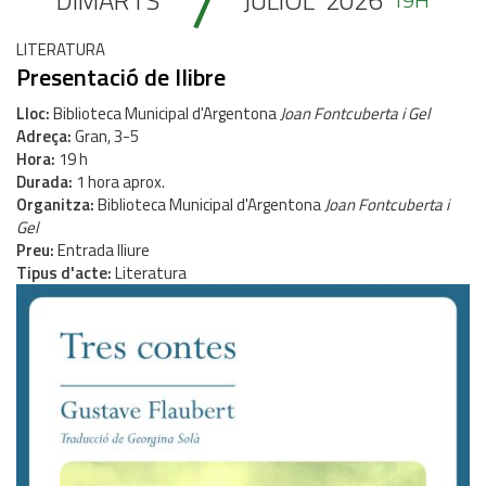
7
DIMARTS
JULIOL
2026
LITERATURA
Presentació de llibre
Lloc
Biblioteca Municipal d'Argentona
Joan Fontcuberta i Gel
Adreça
Gran, 3-5
Hora
19 h
Durada
1 hora aprox.
Organitza
Biblioteca Municipal d'Argentona
Joan Fontcuberta i
Gel
Preu
Entrada lliure
Tipus d'acte
Literatura