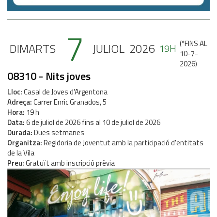
7
(
*FINS AL
DIMARTS
JULIOL
2026
19H
10-7-
2026
)
08310 - Nits joves
Lloc
Casal de Joves d'Argentona
Adreça
Carrer Enric Granados, 5
Hora
19 h
Data
6
de
juliol
de
2026
fins al
10
de
juliol
de
2026
Durada
Dues setmanes
Organitza
Regidoria de Joventut amb la participació d'entitats
de la Vila
Preu
Gratuït amb inscripció prèvia