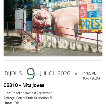
9
DIJOUS
JULIOL
2026
19H
(
*FINS AL
10-7-2026
)
08310 - Nits joves
Lloc
Casal de Joves d'Argentona
Adreça
Carrer Enric Granados, 5
Hora
19 h