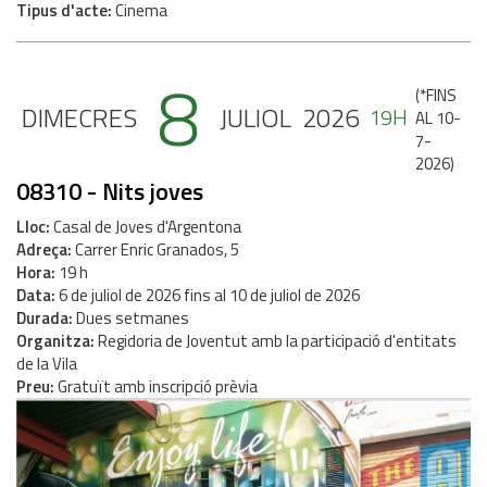
Tipus d'acte
Cinema
8
(
*FINS
DIMECRES
JULIOL
2026
19H
AL 10-
7-
2026
)
08310 - Nits joves
Lloc
Casal de Joves d'Argentona
Adreça
Carrer Enric Granados, 5
Hora
19 h
Data
6
de
juliol
de
2026
fins al
10
de
juliol
de
2026
Durada
Dues setmanes
Organitza
Regidoria de Joventut amb la participació d'entitats
de la Vila
Preu
Gratuït amb inscripció prèvia