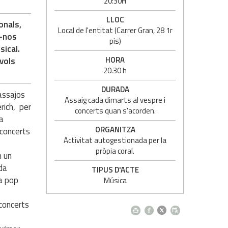
20:30H
LLOC
onals,
Local de l'entitat (Carrer Gran, 28 1r
t-nos
pis)
sical.
HORA
 vols
20.30 h
DURADA
 assajos
Assaig cada dimarts al vespre i
rich, per
concerts quan s'acorden.
ma
ORGANITZA
 concerts
Activitat autogestionada per la
pròpia coral.
m un
ada
TIPUS D'ACTE
a pop
Música
 concerts