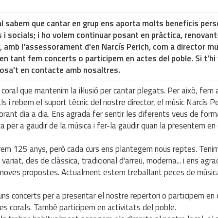
al sabem que cantar en grup ens aporta molts beneficis pers
s i socials; i ho volem continuar posant en pràctica, renovan
, amb l'assessorament d'en Narcís Perich, com a director mu
en tant fem concerts o participem en actes del poble. Si t'hi
posa't en contacte amb nosaltres.
coral que mantenim la il·lusió per cantar plegats. Per això, fem
s i rebem el suport tècnic del nostre director, el músic Narcís Pe
lorant dia a dia. Ens agrada fer sentir les diferents veus de for
a per a gaudir de la música i fer-la gaudir quan la presentem en
rem 125 anys, però cada curs ens plantegem nous reptes. Teni
 variat, des de clàssica, tradicional d'arreu, moderna... i ens agr
r noves propostes. Actualment estem treballant peces de músic
ns concerts per a presentar el nostre repertori o participem en
es corals. També participem en activitats del poble.