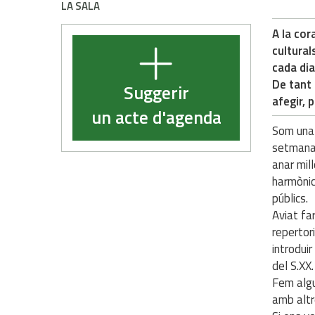
LA SALA
A la cor
cultural
cada dia
De tant 
Suggerir
afegir, 
un acte d'agenda
Som una 
setmanal
anar mil
harmònic
públics.
Aviat fa
repertori
introdui
del S.XX.
Fem algu
amb altr