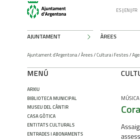
ES
|
EN
|
FR
AJUNTAMENT
ÀREES
Ajuntament d'Argentona
/
Àrees
/
Cultura i Festes
/
Age
MENÚ
CULT
ARXIU
MÚSICA
BIBLIOTECA MUNICIPAL
Cora
MUSEU DEL CÀNTIR
CASA GÒTICA
ENTITATS CULTURALS
Assaig 
ENTRADES I ABONAMENTS
assess